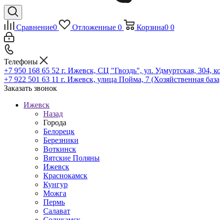
Сравнение
0
Отложенные
0
Корзина
0
0
Телефоны
+7 950 168 65 52
г. Ижевск, СЦ "Гвоздь", ул. Удмуртская, 304, к
+7 922 501 63 11
г. Ижевск, улица Пойма, 7 (Хозяйственная база
Заказать звонок
Ижевск
Назад
Города
Белорецк
Березники
Воткинск
Вятские Поляны
Ижевск
Краснокамск
Кунгур
Можга
Пермь
Салават
Соликамск