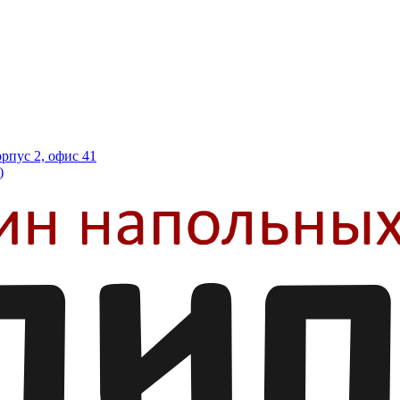
орпус 2, офис 41
)