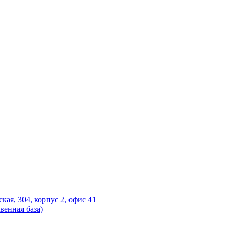
ская, 304, корпус 2, офис 41
венная база)