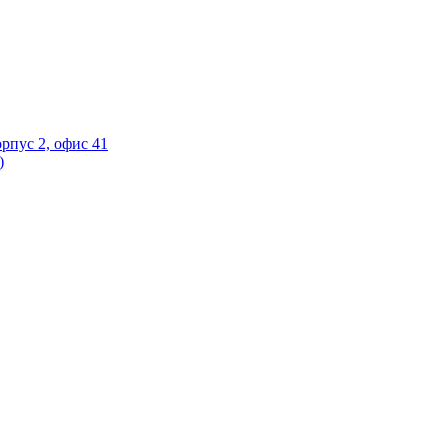
орпус 2, офис 41
)