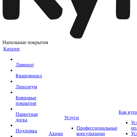
Напольные покрытия
Каталог
Ламинат
Кварцвинил
Линолеум
Ковровые
покрытия
Как куп
Паркетная
Услуги
доска
Ус
Профессиональные
оп
Подложка
Акции
консультации
Ус