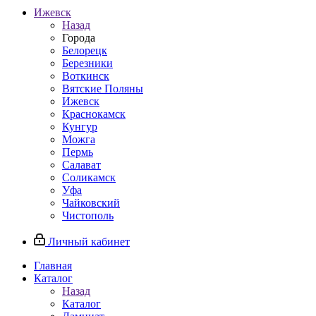
Ижевск
Назад
Города
Белорецк
Березники
Воткинск
Вятские Поляны
Ижевск
Краснокамск
Кунгур
Можга
Пермь
Салават
Соликамск
Уфа
Чайковский
Чистополь
Личный кабинет
Главная
Каталог
Назад
Каталог