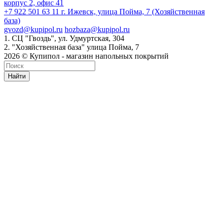
корпус 2, офис 41
+7 922 501 63 11
г. Ижевск, улица Пойма, 7 (Хозяйственная
база)
gvozd@kupipol.ru
hozbaza@kupipol.ru
1. СЦ "Гвоздь", ул. Удмуртская, 304
2. "Хозяйственная база" улица Пойма, 7
2026 © Купипол - магазин напольных покрытий
Найти