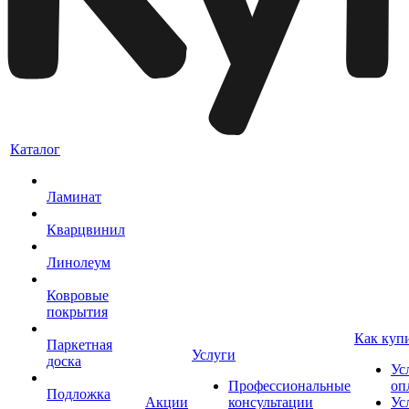
Каталог
Ламинат
Кварцвинил
Линолеум
Ковровые
покрытия
Как куп
Паркетная
Услуги
доска
Ус
Профессиональные
оп
Подложка
Акции
консультации
Ус