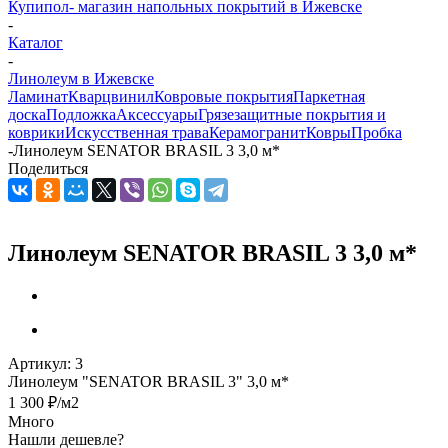
Купипол- магазин напольных покрытий в Ижевске
-
Каталог
-
Линолеум в Ижевске
Ламинат
Кварцвинил
Ковровые покрытия
Паркетная
доска
Подложка
Аксессуары
Грязезащитные покрытия и
коврики
Искусственная трава
Керамогранит
Ковры
Пробка
-
Линолеум SENATOR BRASIL 3 3,0 м*
Поделиться
Линолеум SENATOR BRASIL 3 3,0 м*
Артикул:
3
Линолеум "SENATOR BRASIL 3" 3,0 м*
1 300
₽
/м2
Много
Нашли дешевле?