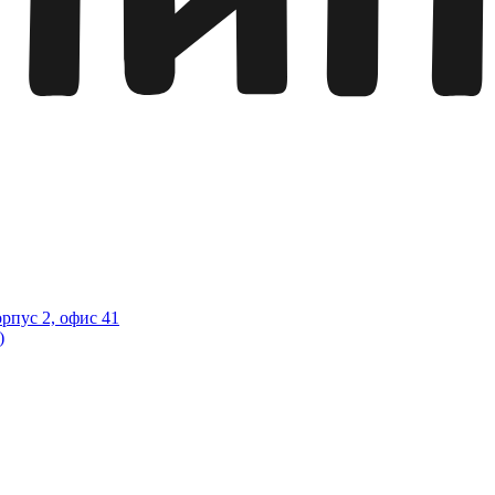
орпус 2, офис 41
)