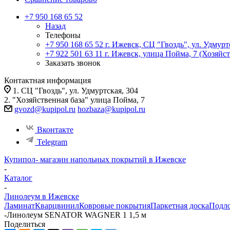
+7 950 168 65 52
Назад
Телефоны
+7 950 168 65 52
г. Ижевск, СЦ "Гвоздь", ул. Удмурт
+7 922 501 63 11
г. Ижевск, улица Пойма, 7 (Хозяйст
Заказать звонок
Контактная информация
1. СЦ "Гвоздь", ул. Удмуртская, 304
2. "Хозяйственная база" улица Пойма, 7
gvozd@kupipol.ru
hozbaza@kupipol.ru
Вконтакте
Telegram
Купипол- магазин напольных покрытий в Ижевске
-
Каталог
-
Линолеум в Ижевске
Ламинат
Кварцвинил
Ковровые покрытия
Паркетная доска
Подл
-
Линолеум SENATOR WAGNER 1 1,5 м
Поделиться