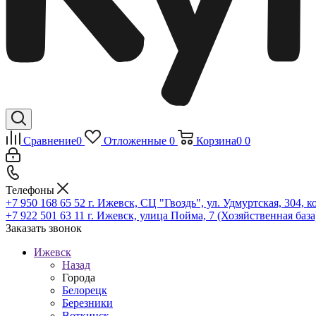
Сравнение
0
Отложенные
0
Корзина
0
0
Телефоны
+7 950 168 65 52
г. Ижевск, СЦ "Гвоздь", ул. Удмуртская, 304, к
+7 922 501 63 11
г. Ижевск, улица Пойма, 7 (Хозяйственная база
Заказать звонок
Ижевск
Назад
Города
Белорецк
Березники
Воткинск