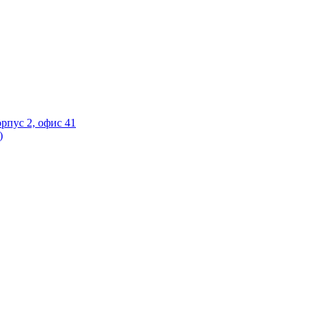
орпус 2, офис 41
)