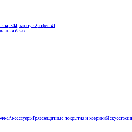
ская, 304, корпус 2, офис 41
венная база)
ожка
Аксессуары
Грязезащитные покрытия и коврики
Искусственн