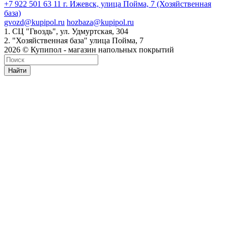
+7 922 501 63 11
г. Ижевск, улица Пойма, 7 (Хозяйственная
база)
gvozd@kupipol.ru
hozbaza@kupipol.ru
1. СЦ "Гвоздь", ул. Удмуртская, 304
2. "Хозяйственная база" улица Пойма, 7
2026 © Купипол - магазин напольных покрытий
Найти