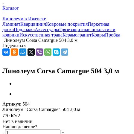
-
Каталог
-
Линолеум в Ижевске
Ламинат
Кварцвинил
Ковровые покрытия
Паркетная
доска
Подложка
Аксессуары
Грязезащитные покрытия и
коврики
Искусственная трава
Керамогранит
Ковры
Пробка
-
Линолеум Corsa Camargue 504 3,0 м
Поделиться
Линолеум Corsa Camargue 504 3,0 м
Артикул:
504
Линолеум "Corsa Camargue" 504 3,0 м
770
₽
/м2
Нет в наличии
Нашли дешевле?
-
+