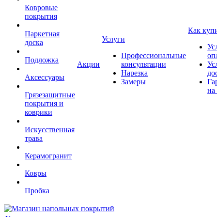
Ковровые
покрытия
Как куп
Паркетная
Услуги
доска
Ус
Профессиональные
оп
Подложка
Акции
консультации
Ус
Нарезка
до
Аксессуары
Замеры
Га
на
Грязезащитные
покрытия и
коврики
Искусственная
трава
Керамогранит
Ковры
Пробка