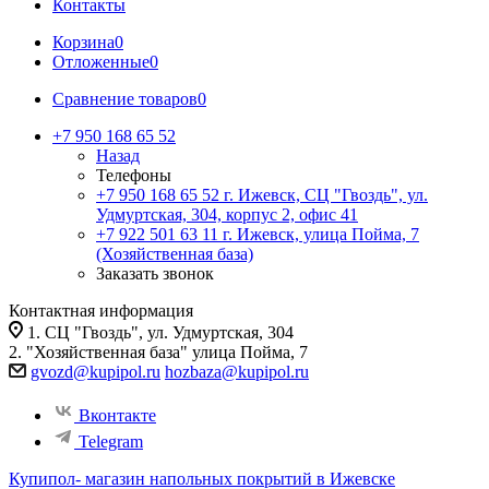
Контакты
Корзина
0
Отложенные
0
Сравнение товаров
0
+7 950 168 65 52
Назад
Телефоны
+7 950 168 65 52
г. Ижевск, СЦ "Гвоздь", ул.
Удмуртская, 304, корпус 2, офис 41
+7 922 501 63 11
г. Ижевск, улица Пойма, 7
(Хозяйственная база)
Заказать звонок
Контактная информация
1. СЦ "Гвоздь", ул. Удмуртская, 304
2. "Хозяйственная база" улица Пойма, 7
gvozd@kupipol.ru
hozbaza@kupipol.ru
Вконтакте
Telegram
Купипол- магазин напольных покрытий в Ижевске