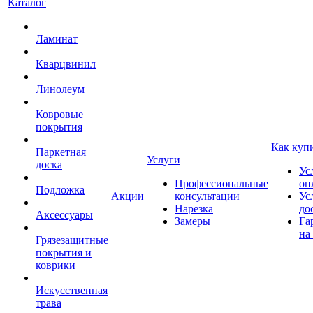
Каталог
Ламинат
Кварцвинил
Линолеум
Ковровые
покрытия
Как куп
Паркетная
Услуги
доска
Ус
Профессиональные
оп
Подложка
Акции
консультации
Ус
Нарезка
до
Аксессуары
Замеры
Га
на
Грязезащитные
покрытия и
коврики
Искусственная
трава