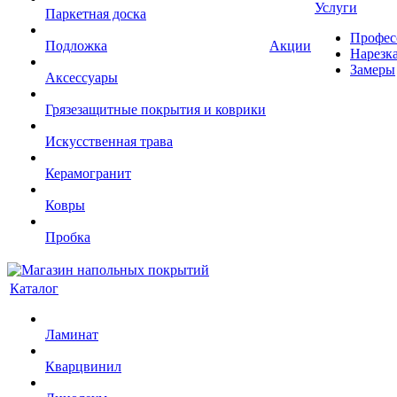
Услуги
Паркетная доска
Профес
Подложка
Акции
Нарезк
Замеры
Аксессуары
Грязезащитные покрытия и коврики
Искусственная трава
Керамогранит
Ковры
Пробка
Каталог
Ламинат
Кварцвинил