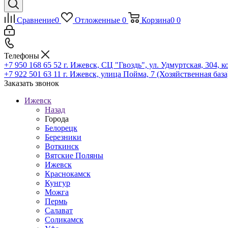
Сравнение
0
Отложенные
0
Корзина
0
0
Телефоны
+7 950 168 65 52
г. Ижевск, СЦ "Гвоздь", ул. Удмуртская, 304, к
+7 922 501 63 11
г. Ижевск, улица Пойма, 7 (Хозяйственная база
Заказать звонок
Ижевск
Назад
Города
Белорецк
Березники
Воткинск
Вятские Поляны
Ижевск
Краснокамск
Кунгур
Можга
Пермь
Салават
Соликамск