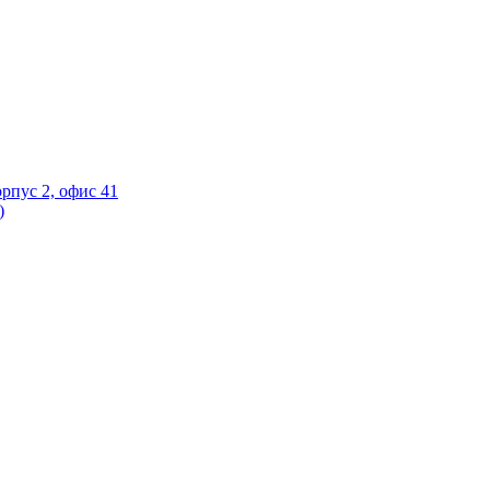
орпус 2, офис 41
)