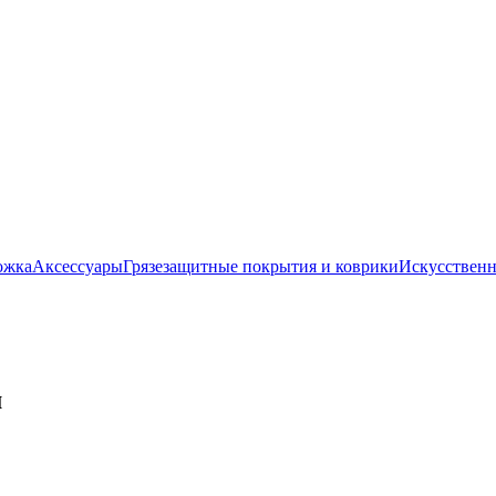
ожка
Аксессуары
Грязезащитные покрытия и коврики
Искусственн
м