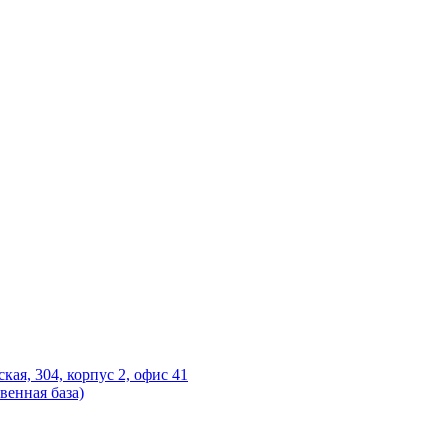
ская, 304, корпус 2, офис 41
венная база)