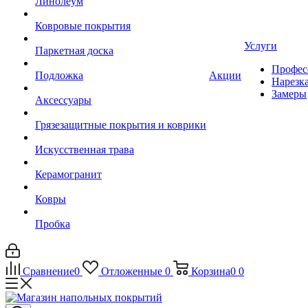
Линолеум
Ковровые покрытия
Услуги
Паркетная доска
Профес
Подложка
Акции
Нарезк
Замеры
Аксессуары
Грязезащитные покрытия и коврики
Искусственная трава
Керамогранит
Ковры
Пробка
Сравнение
0
Отложенные
0
Корзина
0
0