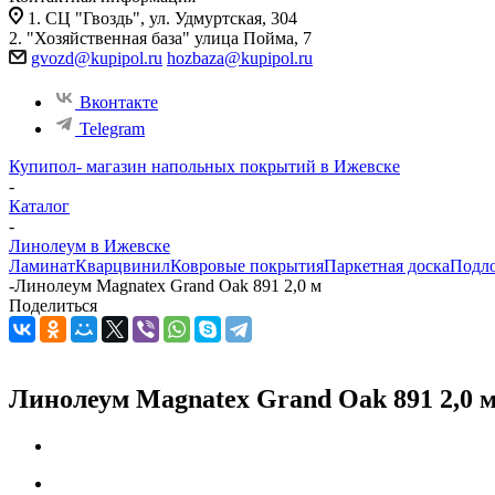
1. СЦ "Гвоздь", ул. Удмуртская, 304
2. "Хозяйственная база" улица Пойма, 7
gvozd@kupipol.ru
hozbaza@kupipol.ru
Вконтакте
Telegram
Купипол- магазин напольных покрытий в Ижевске
-
Каталог
-
Линолеум в Ижевске
Ламинат
Кварцвинил
Ковровые покрытия
Паркетная доска
Подл
-
Линолеум Magnatex Grand Oak 891 2,0 м
Поделиться
Линолеум Magnatex Grand Oak 891 2,0 