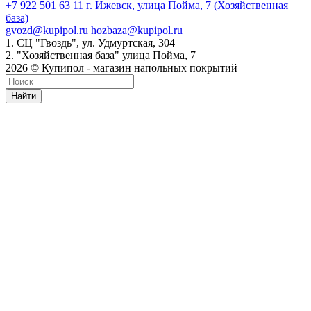
+7 922 501 63 11
г. Ижевск, улица Пойма, 7 (Хозяйственная
база)
gvozd@kupipol.ru
hozbaza@kupipol.ru
1. СЦ "Гвоздь", ул. Удмуртская, 304
2. "Хозяйственная база" улица Пойма, 7
2026 © Купипол - магазин напольных покрытий
Найти