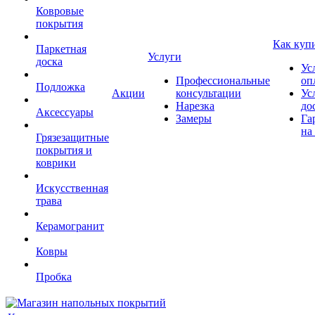
Ковровые
покрытия
Как куп
Паркетная
Услуги
доска
Ус
Профессиональные
оп
Подложка
Акции
консультации
Ус
Нарезка
до
Аксессуары
Замеры
Га
на
Грязезащитные
покрытия и
коврики
Искусственная
трава
Керамогранит
Ковры
Пробка