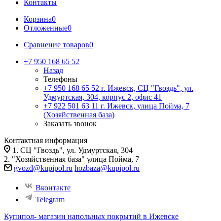
Контакты
Корзина
0
Отложенные
0
Сравнение товаров
0
+7 950 168 65 52
Назад
Телефоны
+7 950 168 65 52
г. Ижевск, СЦ "Гвоздь", ул.
Удмуртская, 304, корпус 2, офис 41
+7 922 501 63 11
г. Ижевск, улица Пойма, 7
(Хозяйственная база)
Заказать звонок
Контактная информация
1. СЦ "Гвоздь", ул. Удмуртская, 304
2. "Хозяйственная база" улица Пойма, 7
gvozd@kupipol.ru
hozbaza@kupipol.ru
Вконтакте
Telegram
Купипол- магазин напольных покрытий в Ижевске