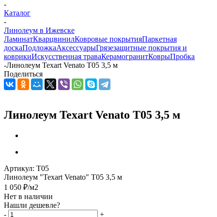
-
Каталог
-
Линолеум в Ижевске
Ламинат
Кварцвинил
Ковровые покрытия
Паркетная
доска
Подложка
Аксессуары
Грязезащитные покрытия и
коврики
Искусственная трава
Керамогранит
Ковры
Пробка
-
Линолеум Texart Venato T05 3,5 м
Поделиться
Линолеум Texart Venato T05 3,5 м
Артикул:
T05
Линолеум "Texart Venato" T05 3,5 м
1 050
₽
/м2
Нет в наличии
Нашли дешевле?
-
+