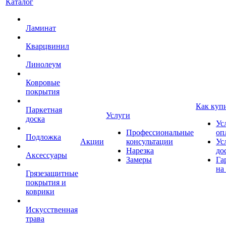
Каталог
Ламинат
Кварцвинил
Линолеум
Ковровые
покрытия
Как куп
Паркетная
Услуги
доска
Ус
Профессиональные
оп
Подложка
Акции
консультации
Ус
Нарезка
до
Аксессуары
Замеры
Га
на
Грязезащитные
покрытия и
коврики
Искусственная
трава