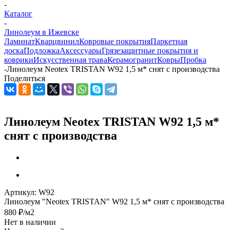
-
Каталог
-
Линолеум в Ижевске
Ламинат
Кварцвинил
Ковровые покрытия
Паркетная
доска
Подложка
Аксессуары
Грязезащитные покрытия и
коврики
Искусственная трава
Керамогранит
Ковры
Пробка
-
Линолеум Neotex TRISTAN W92 1,5 м* снят с производства
Поделиться
Линолеум Neotex TRISTAN W92 1,5 м*
снят с производства
Артикул:
W92
Линолеум "Neotex TRISTAN" W92 1,5 м* снят с производства
880
₽
/м2
Нет в наличии