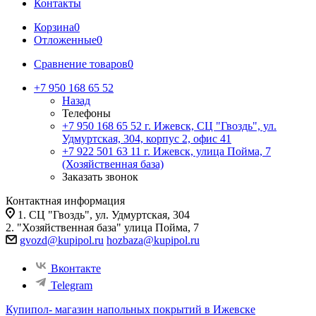
Контакты
Корзина
0
Отложенные
0
Сравнение товаров
0
+7 950 168 65 52
Назад
Телефоны
+7 950 168 65 52
г. Ижевск, СЦ "Гвоздь", ул.
Удмуртская, 304, корпус 2, офис 41
+7 922 501 63 11
г. Ижевск, улица Пойма, 7
(Хозяйственная база)
Заказать звонок
Контактная информация
1. СЦ "Гвоздь", ул. Удмуртская, 304
2. "Хозяйственная база" улица Пойма, 7
gvozd@kupipol.ru
hozbaza@kupipol.ru
Вконтакте
Telegram
Купипол- магазин напольных покрытий в Ижевске