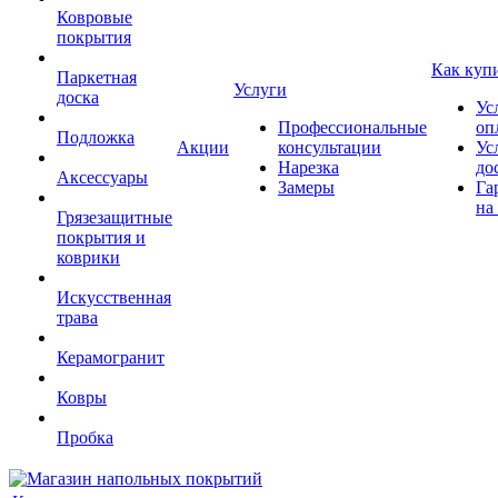
Ковровые
покрытия
Как куп
Паркетная
Услуги
доска
Ус
Профессиональные
оп
Подложка
Акции
консультации
Ус
Нарезка
до
Аксессуары
Замеры
Га
на
Грязезащитные
покрытия и
коврики
Искусственная
трава
Керамогранит
Ковры
Пробка