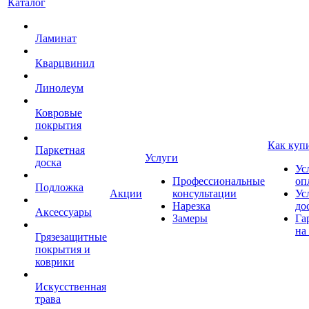
Каталог
Ламинат
Кварцвинил
Линолеум
Ковровые
покрытия
Как куп
Паркетная
Услуги
доска
Ус
Профессиональные
оп
Подложка
Акции
консультации
Ус
Нарезка
до
Аксессуары
Замеры
Га
на
Грязезащитные
покрытия и
коврики
Искусственная
трава