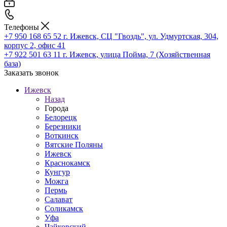
Телефоны
+7 950 168 65 52
г. Ижевск, СЦ "Гвоздь", ул. Удмуртская, 304,
корпус 2, офис 41
+7 922 501 63 11
г. Ижевск, улица Пойма, 7 (Хозяйственная
база)
Заказать звонок
Ижевск
Назад
Города
Белорецк
Березники
Воткинск
Вятские Поляны
Ижевск
Краснокамск
Кунгур
Можга
Пермь
Салават
Соликамск
Уфа
Чайковский