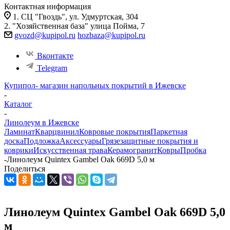
Контактная информация
1. СЦ "Гвоздь", ул. Удмуртская, 304
2. "Хозяйственная база" улица Пойма, 7
gvozd@kupipol.ru
hozbaza@kupipol.ru
Вконтакте
Telegram
Купипол- магазин напольных покрытий в Ижевске
-
Каталог
-
Линолеум в Ижевске
Ламинат
Кварцвинил
Ковровые покрытия
Паркетная
доска
Подложка
Аксессуары
Грязезащитные покрытия и
коврики
Искусственная трава
Керамогранит
Ковры
Пробка
-
Линолеум Quintex Gambel Oak 669D 5,0 м
Поделиться
Линолеум Quintex Gambel Oak 669D 5,0
м