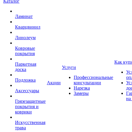
Каталог
Ламинат
Кварцвинил
Линолеум
Ковровые
покрытия
Как куп
Паркетная
Услуги
доска
Ус
Профессиональные
оп
Подложка
Акции
консультации
Ус
Нарезка
до
Аксессуары
Замеры
Га
на
Грязезащитные
покрытия и
коврики
Искусственная
трава