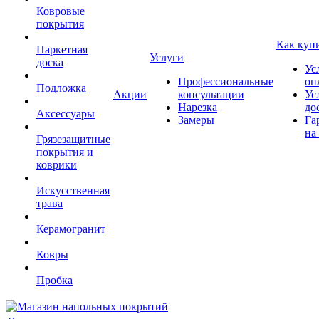
Ковровые
покрытия
Как куп
Паркетная
Услуги
доска
Ус
Профессиональные
оп
Подложка
Акции
консультации
Ус
Нарезка
до
Аксессуары
Замеры
Га
на
Грязезащитные
покрытия и
коврики
Искусственная
трава
Керамогранит
Ковры
Пробка