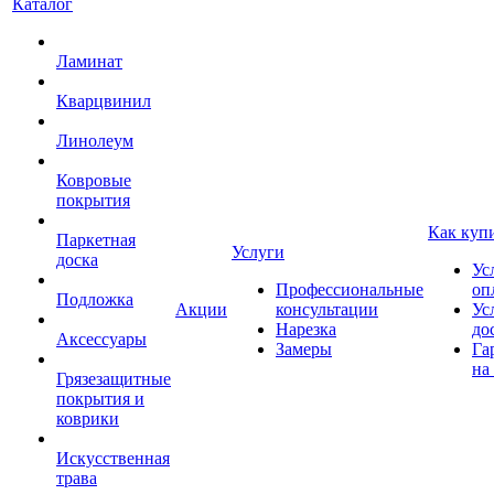
Каталог
Ламинат
Кварцвинил
Линолеум
Ковровые
покрытия
Как куп
Паркетная
Услуги
доска
Ус
Профессиональные
оп
Подложка
Акции
консультации
Ус
Нарезка
до
Аксессуары
Замеры
Га
на
Грязезащитные
покрытия и
коврики
Искусственная
трава