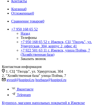
Контакты
Корзина
0
Отложенные
0
Сравнение товаров
0
+7 950 168 65 52
Назад
Телефоны
+7 950 168 65 52
г. Ижевск, СЦ "Гвоздь", ул.
Удмуртская, 304, корпус 2, офис 41
+7 922 501 63 11
г. Ижевск, улица Пойма, 7
(Хозяйственная база)
Заказать звонок
Контактная информация
1. СЦ "Гвоздь", ул. Удмуртская, 304
2. "Хозяйственная база" улица Пойма, 7
gvozd@kupipol.ru
hozbaza@kupipol.ru
Вконтакте
Telegram
Купипол- магазин напольных покрытий в Ижевске