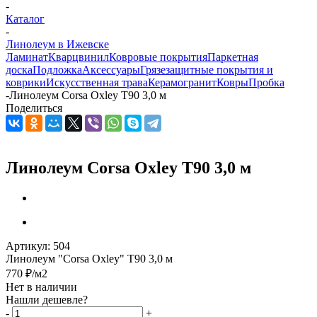
-
Каталог
-
Линолеум в Ижевске
Ламинат
Кварцвинил
Ковровые покрытия
Паркетная
доска
Подложка
Аксессуары
Грязезащитные покрытия и
коврики
Искусственная трава
Керамогранит
Ковры
Пробка
-
Линолеум Corsa Oxley Т90 3,0 м
Поделиться
Линолеум Corsa Oxley Т90 3,0 м
Артикул:
504
Линолеум "Corsa Oxley" Т90 3,0 м
770
₽
/м2
Нет в наличии
Нашли дешевле?
-
+