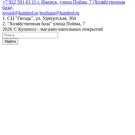
+7 922 501 63 11
г. Ижевск, улица Пойма, 7 (Хозяйственная
база)
gvozd@kupipol.ru
hozbaza@kupipol.ru
1. СЦ "Гвоздь", ул. Удмуртская, 304
2. "Хозяйственная база" улица Пойма, 7
2026 © Купипол - магазин напольных покрытий
Найти