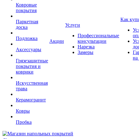
Ковровые
покрытия
Как куп
Паркетная
Услуги
доска
Ус
Профессиональные
оп
Подложка
Акции
консультации
Ус
Нарезка
до
Аксессуары
Замеры
Га
на
Грязезащитные
покрытия и
коврики
Искусственная
трава
Керамогранит
Ковры
Пробка