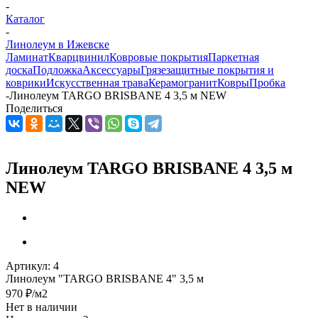
-
Каталог
-
Линолеум в Ижевске
Ламинат
Кварцвинил
Ковровые покрытия
Паркетная
доска
Подложка
Аксессуары
Грязезащитные покрытия и
коврики
Искусственная трава
Керамогранит
Ковры
Пробка
-
Линолеум TARGO BRISBANE 4 3,5 м NEW
Поделиться
Линолеум TARGO BRISBANE 4 3,5 м
NEW
Артикул:
4
Линолеум "TARGO BRISBANE 4" 3,5 м
970
₽
/м2
Нет в наличии