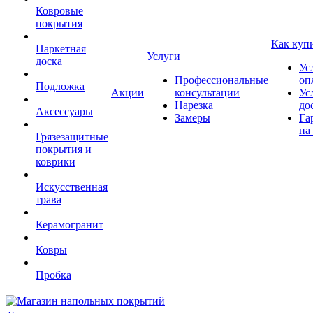
Ковровые
покрытия
Как куп
Паркетная
Услуги
доска
Ус
Профессиональные
оп
Подложка
Акции
консультации
Ус
Нарезка
до
Аксессуары
Замеры
Га
на
Грязезащитные
покрытия и
коврики
Искусственная
трава
Керамогранит
Ковры
Пробка