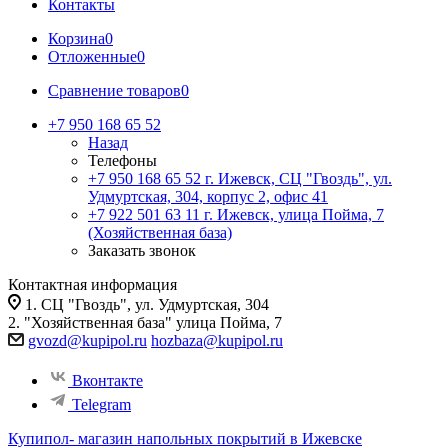
Контакты
Корзина
0
Отложенные
0
Сравнение товаров
0
+7 950 168 65 52
Назад
Телефоны
+7 950 168 65 52
г. Ижевск, СЦ "Гвоздь", ул.
Удмуртская, 304, корпус 2, офис 41
+7 922 501 63 11
г. Ижевск, улица Пойма, 7
(Хозяйственная база)
Заказать звонок
Контактная информация
1. СЦ "Гвоздь", ул. Удмуртская, 304
2. "Хозяйственная база" улица Пойма, 7
gvozd@kupipol.ru
hozbaza@kupipol.ru
Вконтакте
Telegram
Купипол- магазин напольных покрытий в Ижевске