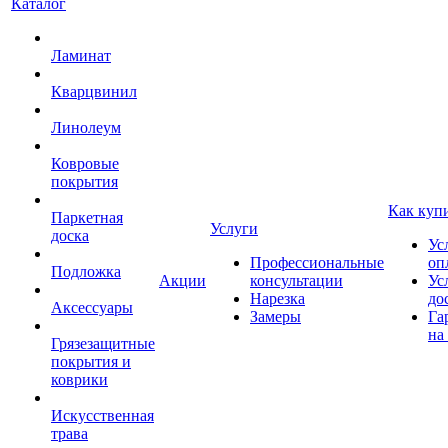
Каталог
Ламинат
Кварцвинил
Линолеум
Ковровые
покрытия
Как куп
Паркетная
Услуги
доска
Ус
Профессиональные
оп
Подложка
Акции
консультации
Ус
Нарезка
до
Аксессуары
Замеры
Га
на
Грязезащитные
покрытия и
коврики
Искусственная
трава