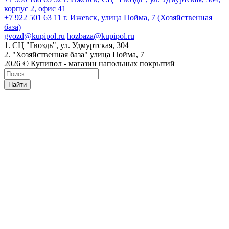
корпус 2, офис 41
+7 922 501 63 11
г. Ижевск, улица Пойма, 7 (Хозяйственная
база)
gvozd@kupipol.ru
hozbaza@kupipol.ru
1. СЦ "Гвоздь", ул. Удмуртская, 304
2. "Хозяйственная база" улица Пойма, 7
2026 © Купипол - магазин напольных покрытий
Найти