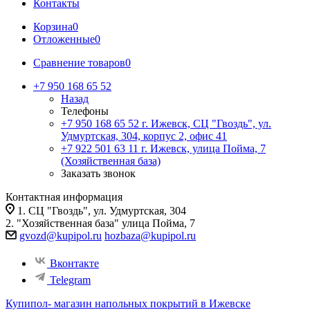
Контакты
Корзина
0
Отложенные
0
Сравнение товаров
0
+7 950 168 65 52
Назад
Телефоны
+7 950 168 65 52
г. Ижевск, СЦ "Гвоздь", ул.
Удмуртская, 304, корпус 2, офис 41
+7 922 501 63 11
г. Ижевск, улица Пойма, 7
(Хозяйственная база)
Заказать звонок
Контактная информация
1. СЦ "Гвоздь", ул. Удмуртская, 304
2. "Хозяйственная база" улица Пойма, 7
gvozd@kupipol.ru
hozbaza@kupipol.ru
Вконтакте
Telegram
Купипол- магазин напольных покрытий в Ижевске