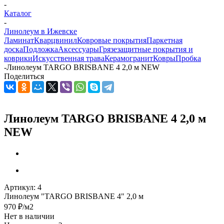
-
Каталог
-
Линолеум в Ижевске
Ламинат
Кварцвинил
Ковровые покрытия
Паркетная
доска
Подложка
Аксессуары
Грязезащитные покрытия и
коврики
Искусственная трава
Керамогранит
Ковры
Пробка
-
Линолеум TARGO BRISBANE 4 2,0 м NEW
Поделиться
Линолеум TARGO BRISBANE 4 2,0 м
NEW
Артикул:
4
Линолеум "TARGO BRISBANE 4" 2,0 м
970
₽
/м2
Нет в наличии