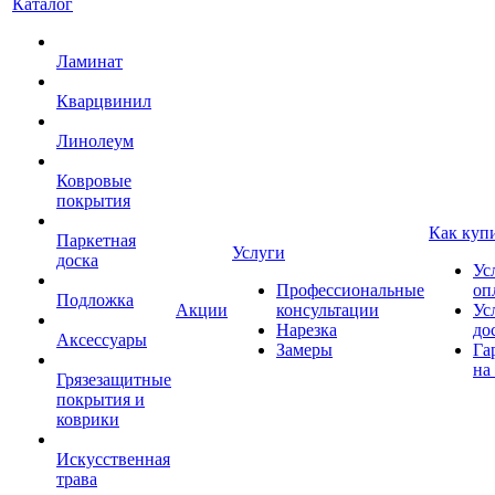
Каталог
Ламинат
Кварцвинил
Линолеум
Ковровые
покрытия
Как куп
Паркетная
Услуги
доска
Ус
Профессиональные
оп
Подложка
Акции
консультации
Ус
Нарезка
до
Аксессуары
Замеры
Га
на
Грязезащитные
покрытия и
коврики
Искусственная
трава