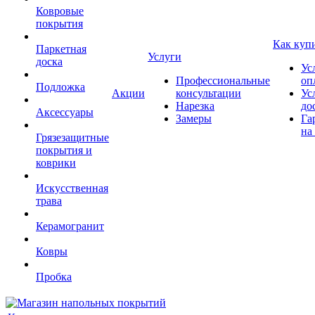
Ковровые
покрытия
Как куп
Паркетная
Услуги
доска
Ус
Профессиональные
оп
Подложка
Акции
консультации
Ус
Нарезка
до
Аксессуары
Замеры
Га
на
Грязезащитные
покрытия и
коврики
Искусственная
трава
Керамогранит
Ковры
Пробка