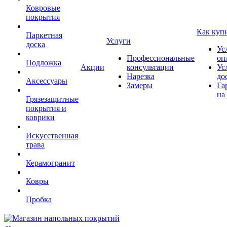
Ковровые
покрытия
Как куп
Паркетная
Услуги
доска
Ус
Профессиональные
оп
Подложка
Акции
консультации
Ус
Нарезка
до
Аксессуары
Замеры
Га
на
Грязезащитные
покрытия и
коврики
Искусственная
трава
Керамогранит
Ковры
Пробка