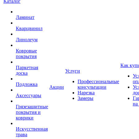
Каталог
Ламинат
Кварцвинил
Линолеум
Ковровые
покрытия
Как куп
Паркетная
Услуги
доска
Ус
Профессиональные
оп
Подложка
Акции
консультации
Ус
Нарезка
до
Аксессуары
Замеры
Га
на
Грязезащитные
покрытия и
коврики
Искусственная
трава