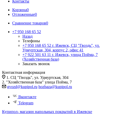
Контакты
Корзина
0
Отложенные
0
Сравнение товаров
0
+7 950 168 65 52
Назад
Телефоны
+7 950 168 65 52
г. Ижевск, СЦ "Гвоздь", ул.
Удмуртская, 304, корпус 2, офис 41
+7 922 501 63 11
г. Ижевск, улица Пойма, 7
(Хозяйственная база)
Заказать звонок
Контактная информация
1. СЦ "Гвоздь", ул. Удмуртская, 304
2. "Хозяйственная база" улица Пойма, 7
gvozd@kupipol.ru
hozbaza@kupipol.ru
Вконтакте
Telegram
Купипол- магазин напольных покрытий в Ижевске