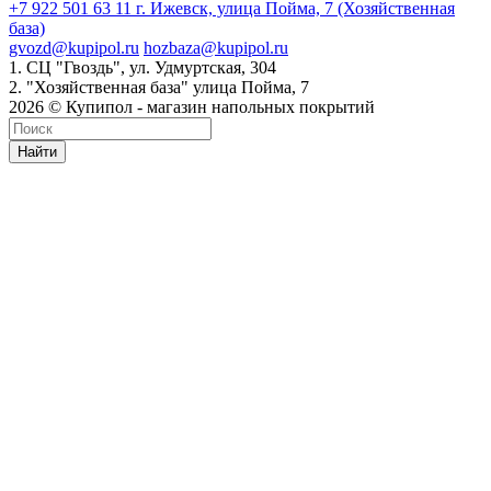
+7 922 501 63 11
г. Ижевск, улица Пойма, 7 (Хозяйственная
база)
gvozd@kupipol.ru
hozbaza@kupipol.ru
1. СЦ "Гвоздь", ул. Удмуртская, 304
2. "Хозяйственная база" улица Пойма, 7
2026 © Купипол - магазин напольных покрытий
Найти