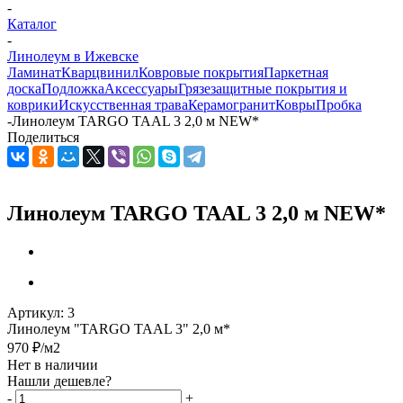
-
Каталог
-
Линолеум в Ижевске
Ламинат
Кварцвинил
Ковровые покрытия
Паркетная
доска
Подложка
Аксессуары
Грязезащитные покрытия и
коврики
Искусственная трава
Керамогранит
Ковры
Пробка
-
Линолеум TARGO TAAL 3 2,0 м NEW*
Поделиться
Линолеум TARGO TAAL 3 2,0 м NEW*
Артикул:
3
Линолеум "TARGO TAAL 3" 2,0 м*
970
₽
/м2
Нет в наличии
Нашли дешевле?
-
+