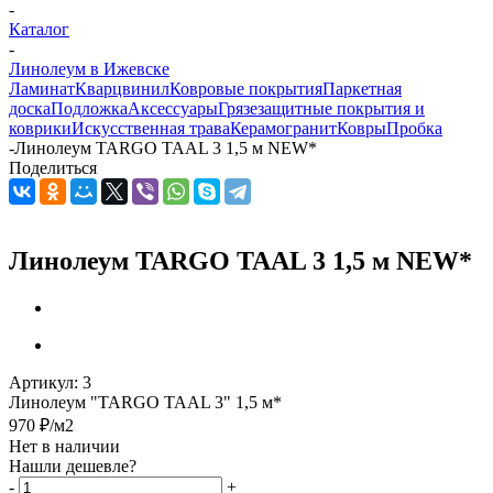
-
Каталог
-
Линолеум в Ижевске
Ламинат
Кварцвинил
Ковровые покрытия
Паркетная
доска
Подложка
Аксессуары
Грязезащитные покрытия и
коврики
Искусственная трава
Керамогранит
Ковры
Пробка
-
Линолеум TARGO TAAL 3 1,5 м NEW*
Поделиться
Линолеум TARGO TAAL 3 1,5 м NEW*
Артикул:
3
Линолеум "TARGO TAAL 3" 1,5 м*
970
₽
/м2
Нет в наличии
Нашли дешевле?
-
+