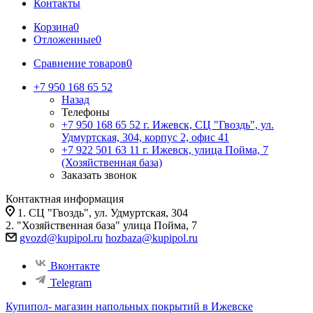
Контакты
Корзина
0
Отложенные
0
Сравнение товаров
0
+7 950 168 65 52
Назад
Телефоны
+7 950 168 65 52
г. Ижевск, СЦ "Гвоздь", ул.
Удмуртская, 304, корпус 2, офис 41
+7 922 501 63 11
г. Ижевск, улица Пойма, 7
(Хозяйственная база)
Заказать звонок
Контактная информация
1. СЦ "Гвоздь", ул. Удмуртская, 304
2. "Хозяйственная база" улица Пойма, 7
gvozd@kupipol.ru
hozbaza@kupipol.ru
Вконтакте
Telegram
Купипол- магазин напольных покрытий в Ижевске