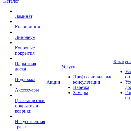
Каталог
Ламинат
Кварцвинил
Линолеум
Ковровые
покрытия
Как куп
Паркетная
Услуги
доска
Ус
Профессиональные
оп
Подложка
Акции
консультации
Ус
Нарезка
до
Аксессуары
Замеры
Га
на
Грязезащитные
покрытия и
коврики
Искусственная
трава