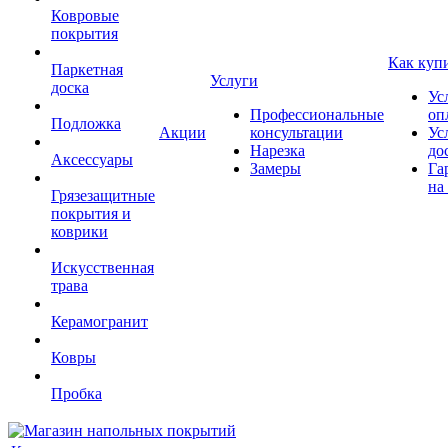
Ковровые
покрытия
Как куп
Паркетная
Услуги
доска
Ус
Профессиональные
оп
Подложка
Акции
консультации
Ус
Нарезка
до
Аксессуары
Замеры
Га
на
Грязезащитные
покрытия и
коврики
Искусственная
трава
Керамогранит
Ковры
Пробка