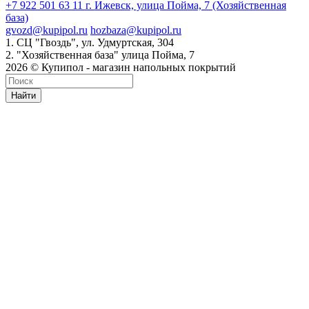
+7 922 501 63 11
г. Ижевск, улица Пойма, 7 (Хозяйственная
база)
gvozd@kupipol.ru
hozbaza@kupipol.ru
1. СЦ "Гвоздь", ул. Удмуртская, 304
2. "Хозяйственная база" улица Пойма, 7
2026 © Купипол - магазин напольных покрытий
Найти