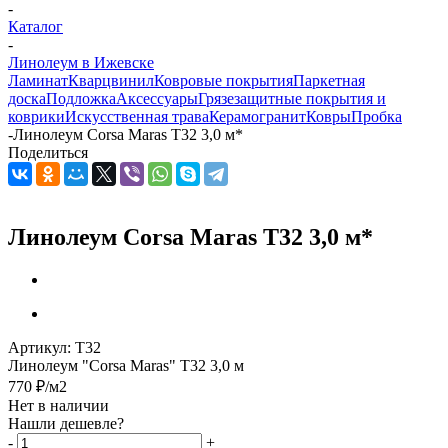
-
Каталог
-
Линолеум в Ижевске
Ламинат
Кварцвинил
Ковровые покрытия
Паркетная
доска
Подложка
Аксессуары
Грязезащитные покрытия и
коврики
Искусственная трава
Керамогранит
Ковры
Пробка
-
Линолеум Corsa Maras T32 3,0 м*
Поделиться
Линолеум Corsa Maras T32 3,0 м*
Артикул:
T32
Линолеум "Corsa Maras" T32 3,0 м
770
₽
/м2
Нет в наличии
Нашли дешевле?
-
+