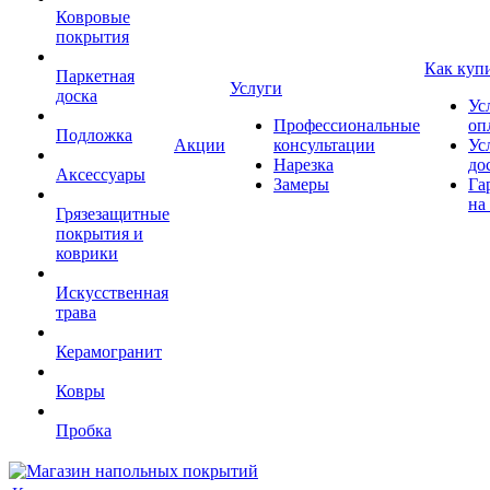
Ковровые
покрытия
Как куп
Паркетная
Услуги
доска
Ус
Профессиональные
оп
Подложка
Акции
консультации
Ус
Нарезка
до
Аксессуары
Замеры
Га
на
Грязезащитные
покрытия и
коврики
Искусственная
трава
Керамогранит
Ковры
Пробка