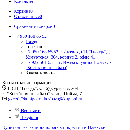
Контакты
Корзина
0
Отложенные
0
Сравнение товаров
0
+7 950 168 65 52
Назад
Телефоны
+7 950 168 65 52
г. Ижевск, СЦ "Гвоздь", ул.
Удмуртская, 304, корпус 2, офис 41
+7 922 501 63 11
г. Ижевск, улица Пойма, 7
(Хозяйственная база)
Заказать звонок
Контактная информация
1. СЦ "Гвоздь", ул. Удмуртская, 304
2. "Хозяйственная база" улица Пойма, 7
gvozd@kupipol.ru
hozbaza@kupipol.ru
Вконтакте
Telegram
Купипол- магазин напольных покрытий в Ижевске