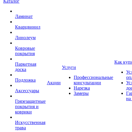
Каталог
Ламинат
Кварцвинил
Линолеум
Ковровые
покрытия
Как куп
Паркетная
Услуги
доска
Ус
Профессиональные
оп
Подложка
Акции
консультации
Ус
Нарезка
до
Аксессуары
Замеры
Га
на
Грязезащитные
покрытия и
коврики
Искусственная
трава