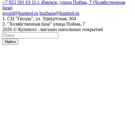
+7 922 501 63 11
г. Ижевск, улица Пойма, 7 (Хозяйственная
база)
gvozd@kupipol.ru
hozbaza@kupipol.ru
1. СЦ "Гвоздь", ул. Удмуртская, 304
2. "Хозяйственная база" улица Пойма, 7
2026 © Купипол - магазин напольных покрытий
Найти