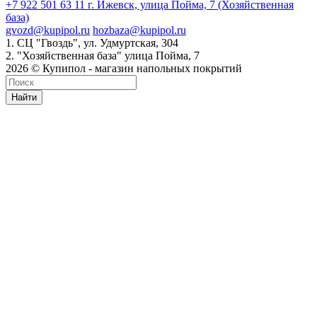
+7 922 501 63 11
г. Ижевск, улица Пойма, 7 (Хозяйственная
база)
gvozd@kupipol.ru
hozbaza@kupipol.ru
1. СЦ "Гвоздь", ул. Удмуртская, 304
2. "Хозяйственная база" улица Пойма, 7
2026 © Купипол - магазин напольных покрытий
Найти