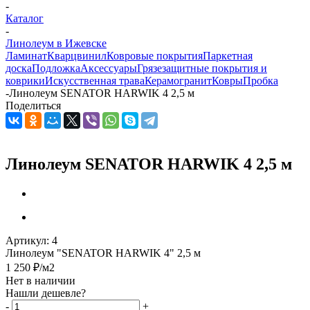
-
Каталог
-
Линолеум в Ижевске
Ламинат
Кварцвинил
Ковровые покрытия
Паркетная
доска
Подложка
Аксессуары
Грязезащитные покрытия и
коврики
Искусственная трава
Керамогранит
Ковры
Пробка
-
Линолеум SENATOR HARWIK 4 2,5 м
Поделиться
Линолеум SENATOR HARWIK 4 2,5 м
Артикул:
4
Линолеум "SENATOR HARWIK 4" 2,5 м
1 250
₽
/м2
Нет в наличии
Нашли дешевле?
-
+