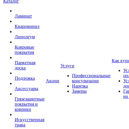
Каталог
Ламинат
Кварцвинил
Линолеум
Ковровые
покрытия
Как куп
Паркетная
Услуги
доска
Ус
Профессиональные
оп
Подложка
Акции
консультации
Ус
Нарезка
до
Аксессуары
Замеры
Га
на
Грязезащитные
покрытия и
коврики
Искусственная
трава