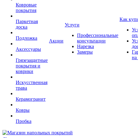
Ковровые
покрытия
Как куп
Паркетная
Услуги
доска
Ус
Профессиональные
оп
Подложка
Акции
консультации
Ус
Нарезка
до
Аксессуары
Замеры
Га
на
Грязезащитные
покрытия и
коврики
Искусственная
трава
Керамогранит
Ковры
Пробка