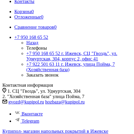
Контакты
Корзина
0
Отложенные
0
Сравнение товаров
0
+7 950 168 65 52
Назад
Телефоны
+7 950 168 65 52
г. Ижевск, СЦ "Гвоздь", ул.
Удмуртская, 304, корпус 2, офис 41
+7 922 501 63 11
г. Ижевск, улица Пойма, 7
(Хозяйственная база)
Заказать звонок
Контактная информация
1. СЦ "Гвоздь", ул. Удмуртская, 304
2. "Хозяйственная база" улица Пойма, 7
gvozd@kupipol.ru
hozbaza@kupipol.ru
Вконтакте
Telegram
Купипол- магазин напольных покрытий в Ижевске