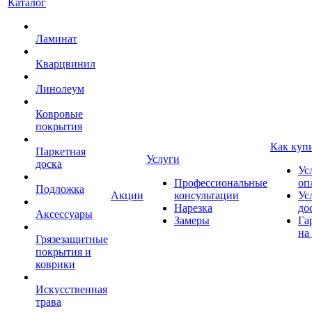
Каталог
Ламинат
Кварцвинил
Линолеум
Ковровые
покрытия
Как куп
Паркетная
Услуги
доска
Ус
Профессиональные
оп
Подложка
Акции
консультации
Ус
Нарезка
до
Аксессуары
Замеры
Га
на
Грязезащитные
покрытия и
коврики
Искусственная
трава