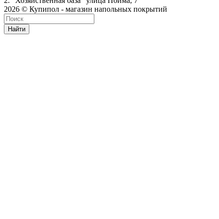
2. "Хозяйственная база" улица Пойма, 7
2026 © Купипол - магазин напольных покрытий
Найти