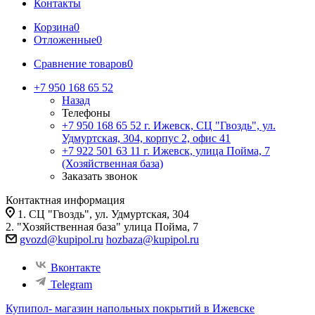
Контакты
Корзина
0
Отложенные
0
Сравнение товаров
0
+7 950 168 65 52
Назад
Телефоны
+7 950 168 65 52
г. Ижевск, СЦ "Гвоздь", ул.
Удмуртская, 304, корпус 2, офис 41
+7 922 501 63 11
г. Ижевск, улица Пойма, 7
(Хозяйственная база)
Заказать звонок
Контактная информация
1. СЦ "Гвоздь", ул. Удмуртская, 304
2. "Хозяйственная база" улица Пойма, 7
gvozd@kupipol.ru
hozbaza@kupipol.ru
Вконтакте
Telegram
Купипол- магазин напольных покрытий в Ижевске