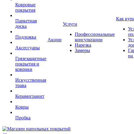
Ковровые
покрытия
Как куп
Паркетная
Услуги
доска
Ус
Профессиональные
оп
Подложка
Акции
консультации
Ус
Нарезка
до
Аксессуары
Замеры
Га
на
Грязезащитные
покрытия и
коврики
Искусственная
трава
Керамогранит
Ковры
Пробка