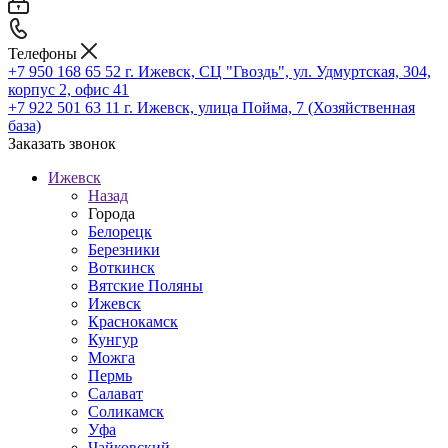
Телефоны
+7 950 168 65 52
г. Ижевск, СЦ "Гвоздь", ул. Удмуртская, 304,
корпус 2, офис 41
+7 922 501 63 11
г. Ижевск, улица Пойма, 7 (Хозяйственная
база)
Заказать звонок
Ижевск
Назад
Города
Белорецк
Березники
Воткинск
Вятские Поляны
Ижевск
Краснокамск
Кунгур
Можга
Пермь
Салават
Соликамск
Уфа
Чайковский