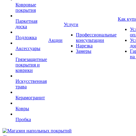
Ковровые
покрытия
Как куп
Паркетная
Услуги
доска
Ус
Профессиональные
оп
Подложка
Акции
консультации
Ус
Нарезка
до
Аксессуары
Замеры
Га
на
Грязезащитные
покрытия и
коврики
Искусственная
трава
Керамогранит
Ковры
Пробка