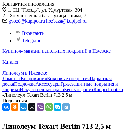
Контактная информация
1. СЦ "Гвоздь", ул. Удмуртская, 304
2. "Хозяйственная база" улица Пойма, 7
gvozd@kupipol.ru
hozbaza@kupipol.ru
Вконтакте
Telegram
Купипол- магазин напольных покрытий в Ижевске
-
Каталог
-
Линолеум в Ижевске
Ламинат
Кварцвинил
Ковровые покрытия
Паркетная
доска
Подложка
Аксессуары
Грязезащитные покрытия и
коврики
Искусственная трава
Керамогранит
Ковры
Пробка
-
Линолеум Texart Berlin 713 2,5 м
Поделиться
Линолеум Texart Berlin 713 2,5 м