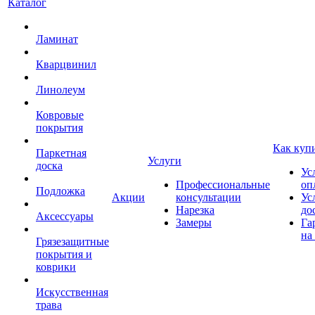
Каталог
Ламинат
Кварцвинил
Линолеум
Ковровые
покрытия
Как куп
Паркетная
Услуги
доска
Ус
Профессиональные
оп
Подложка
Акции
консультации
Ус
Нарезка
до
Аксессуары
Замеры
Га
на
Грязезащитные
покрытия и
коврики
Искусственная
трава