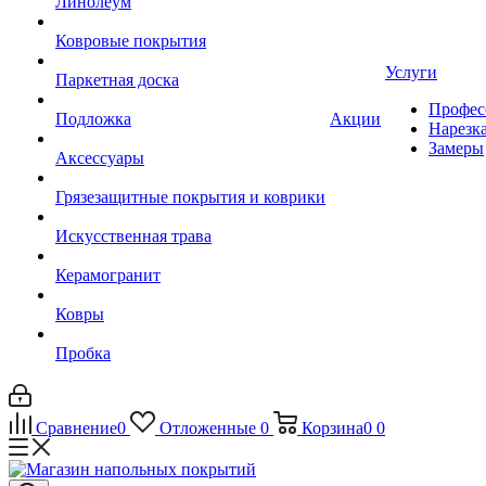
Линолеум
Ковровые покрытия
Услуги
Паркетная доска
Профес
Подложка
Акции
Нарезк
Замеры
Аксессуары
Грязезащитные покрытия и коврики
Искусственная трава
Керамогранит
Ковры
Пробка
Сравнение
0
Отложенные
0
Корзина
0
0