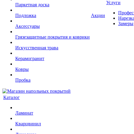
Услуги
Паркетная доска
Профес
Подложка
Акции
Нарезк
Замеры
Аксессуары
Грязезащитные покрытия и коврики
Искусственная трава
Керамогранит
Ковры
Пробка
Каталог
Ламинат
Кварцвинил