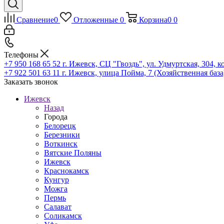
Сравнение
0
Отложенные
0
Корзина
0
0
Телефоны
+7 950 168 65 52
г. Ижевск, СЦ "Гвоздь", ул. Удмуртская, 304, к
+7 922 501 63 11
г. Ижевск, улица Пойма, 7 (Хозяйственная база
Заказать звонок
Ижевск
Назад
Города
Белорецк
Березники
Воткинск
Вятские Поляны
Ижевск
Краснокамск
Кунгур
Можга
Пермь
Салават
Соликамск