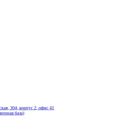
ская, 304, корпус 2, офис 41
венная база)