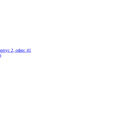
орпус 2, офис 41
)