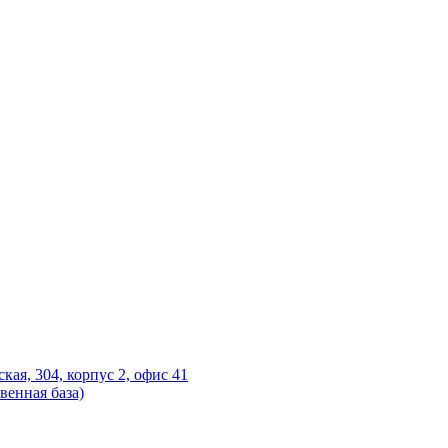
ская, 304, корпус 2, офис 41
венная база)