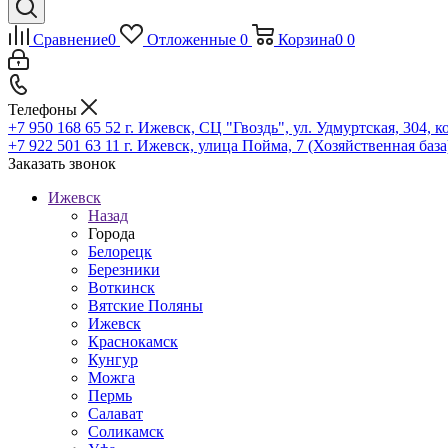
Сравнение
0
Отложенные
0
Корзина
0
0
Телефоны
+7 950 168 65 52
г. Ижевск, СЦ "Гвоздь", ул. Удмуртская, 304, к
+7 922 501 63 11
г. Ижевск, улица Пойма, 7 (Хозяйственная база
Заказать звонок
Ижевск
Назад
Города
Белорецк
Березники
Воткинск
Вятские Поляны
Ижевск
Краснокамск
Кунгур
Можга
Пермь
Салават
Соликамск