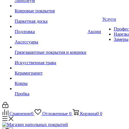
Линолеум
Ковровые покрытия
Услуги
Паркетная доска
Профес
Подложка
Акции
Нарезк
Замеры
Аксессуары
Грязезащитные покрытия и коврики
Искусственная трава
Керамогранит
Ковры
Пробка
Сравнение
0
Отложенные
0
Корзина
0
0