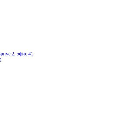
орпус 2, офис 41
)