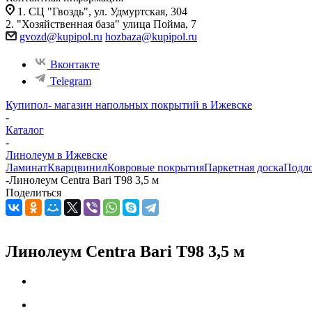
1. СЦ "Гвоздь", ул. Удмуртская, 304
2. "Хозяйственная база" улица Пойма, 7
gvozd@kupipol.ru
hozbaza@kupipol.ru
Вконтакте
Telegram
Купипол- магазин напольных покрытий в Ижевске
-
Каталог
-
Линолеум в Ижевске
Ламинат
Кварцвинил
Ковровые покрытия
Паркетная доска
Подл
-
Линолеум Centra Bari T98 3,5 м
Поделиться
Линолеум Centra Bari T98 3,5 м