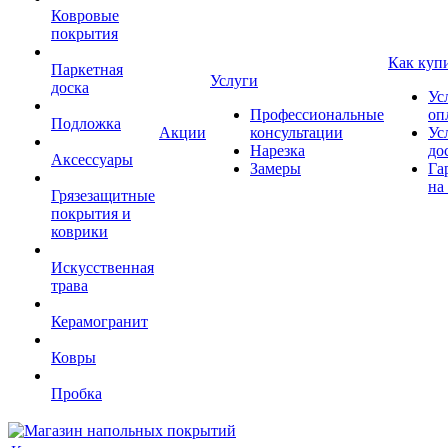
Ковровые
покрытия
Как куп
Паркетная
Услуги
доска
Ус
Профессиональные
оп
Подложка
Акции
консультации
Ус
Нарезка
до
Аксессуары
Замеры
Га
на
Грязезащитные
покрытия и
коврики
Искусственная
трава
Керамогранит
Ковры
Пробка