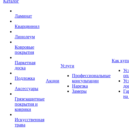
Каталог
Ламинат
Кварцвинил
Линолеум
Ковровые
покрытия
Как куп
Паркетная
Услуги
доска
Ус
Профессиональные
оп
Подложка
Акции
консультации
Ус
Нарезка
до
Аксессуары
Замеры
Га
на
Грязезащитные
покрытия и
коврики
Искусственная
трава