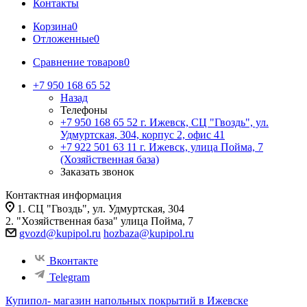
Контакты
Корзина
0
Отложенные
0
Сравнение товаров
0
+7 950 168 65 52
Назад
Телефоны
+7 950 168 65 52
г. Ижевск, СЦ "Гвоздь", ул.
Удмуртская, 304, корпус 2, офис 41
+7 922 501 63 11
г. Ижевск, улица Пойма, 7
(Хозяйственная база)
Заказать звонок
Контактная информация
1. СЦ "Гвоздь", ул. Удмуртская, 304
2. "Хозяйственная база" улица Пойма, 7
gvozd@kupipol.ru
hozbaza@kupipol.ru
Вконтакте
Telegram
Купипол- магазин напольных покрытий в Ижевске