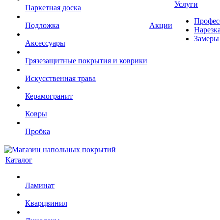
Услуги
Паркетная доска
Профес
Подложка
Акции
Нарезк
Замеры
Аксессуары
Грязезащитные покрытия и коврики
Искусственная трава
Керамогранит
Ковры
Пробка
Каталог
Ламинат
Кварцвинил