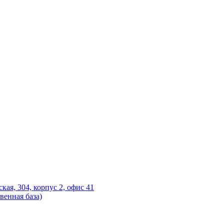
ская, 304, корпус 2, офис 41
венная база)