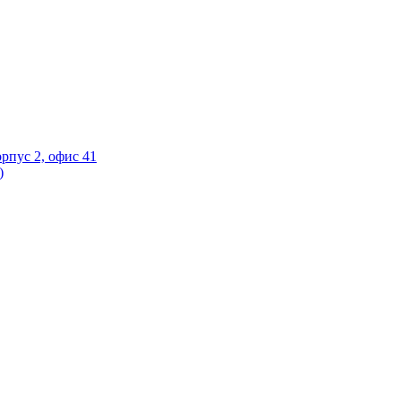
орпус 2, офис 41
)