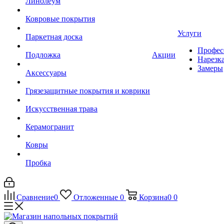
Линолеум
Ковровые покрытия
Услуги
Паркетная доска
Профес
Подложка
Акции
Нарезк
Замеры
Аксессуары
Грязезащитные покрытия и коврики
Искусственная трава
Керамогранит
Ковры
Пробка
Сравнение
0
Отложенные
0
Корзина
0
0