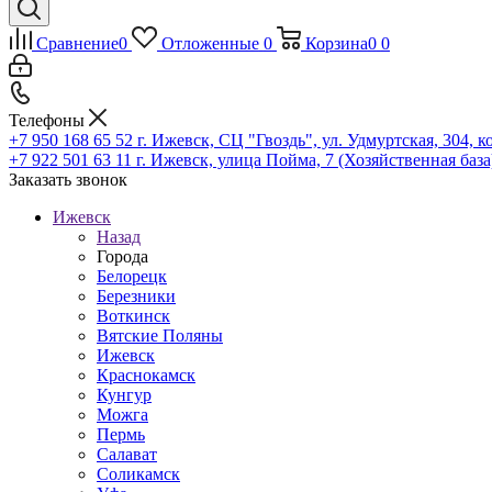
Сравнение
0
Отложенные
0
Корзина
0
0
Телефоны
+7 950 168 65 52
г. Ижевск, СЦ "Гвоздь", ул. Удмуртская, 304, к
+7 922 501 63 11
г. Ижевск, улица Пойма, 7 (Хозяйственная база
Заказать звонок
Ижевск
Назад
Города
Белорецк
Березники
Воткинск
Вятские Поляны
Ижевск
Краснокамск
Кунгур
Можга
Пермь
Салават
Соликамск