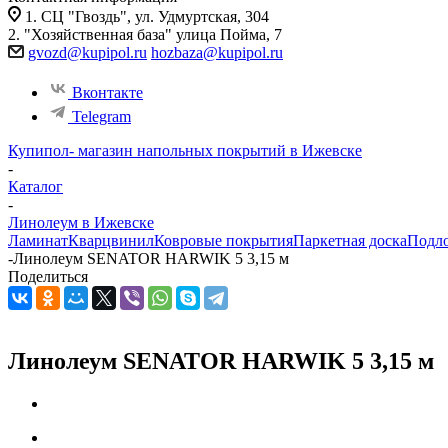
1. СЦ "Гвоздь", ул. Удмуртская, 304
2. "Хозяйственная база" улица Пойма, 7
gvozd@kupipol.ru
hozbaza@kupipol.ru
Вконтакте
Telegram
Купипол- магазин напольных покрытий в Ижевске
-
Каталог
-
Линолеум в Ижевске
Ламинат
Кварцвинил
Ковровые покрытия
Паркетная доска
Подл
-
Линолеум SENATOR HARWIK 5 3,15 м
Поделиться
Линолеум SENATOR HARWIK 5 3,15 м