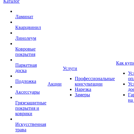
Каталог
Ламинат
Кварцвинил
Линолеум
Ковровые
покрытия
Как куп
Паркетная
Услуги
доска
Ус
Профессиональные
оп
Подложка
Акции
консультации
Ус
Нарезка
до
Аксессуары
Замеры
Га
на
Грязезащитные
покрытия и
коврики
Искусственная
трава