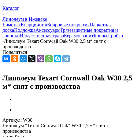
-
Каталог
-
Линолеум в Ижевске
Ламинат
Кварцвинил
Ковровые покрытия
Паркетная
доска
Подложка
Аксессуары
Грязезащитные покрытия и
коврики
Искусственная трава
Керамогранит
Ковры
Пробка
-
Линолеум Texart Cornwall Oak W30 2,5 м* снят с
производства
Поделиться
Линолеум Texart Cornwall Oak W30 2,5
м* снят с производства
Артикул:
W30
Линолеум "Texart Cornwall Oak" W30 2,5 м* снят с
производства