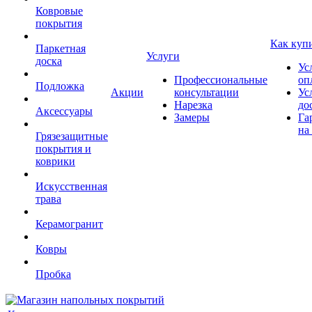
Ковровые
покрытия
Как куп
Паркетная
Услуги
доска
Ус
Профессиональные
оп
Подложка
Акции
консультации
Ус
Нарезка
до
Аксессуары
Замеры
Га
на
Грязезащитные
покрытия и
коврики
Искусственная
трава
Керамогранит
Ковры
Пробка