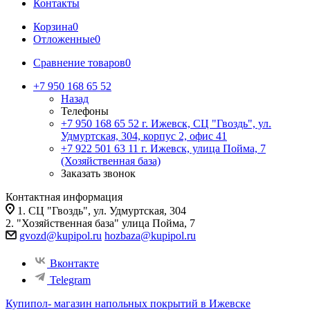
Контакты
Корзина
0
Отложенные
0
Сравнение товаров
0
+7 950 168 65 52
Назад
Телефоны
+7 950 168 65 52
г. Ижевск, СЦ "Гвоздь", ул.
Удмуртская, 304, корпус 2, офис 41
+7 922 501 63 11
г. Ижевск, улица Пойма, 7
(Хозяйственная база)
Заказать звонок
Контактная информация
1. СЦ "Гвоздь", ул. Удмуртская, 304
2. "Хозяйственная база" улица Пойма, 7
gvozd@kupipol.ru
hozbaza@kupipol.ru
Вконтакте
Telegram
Купипол- магазин напольных покрытий в Ижевске