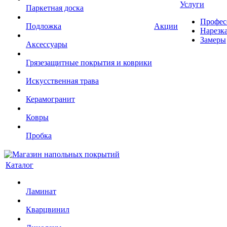
Услуги
Паркетная доска
Профес
Подложка
Акции
Нарезк
Замеры
Аксессуары
Грязезащитные покрытия и коврики
Искусственная трава
Керамогранит
Ковры
Пробка
Каталог
Ламинат
Кварцвинил