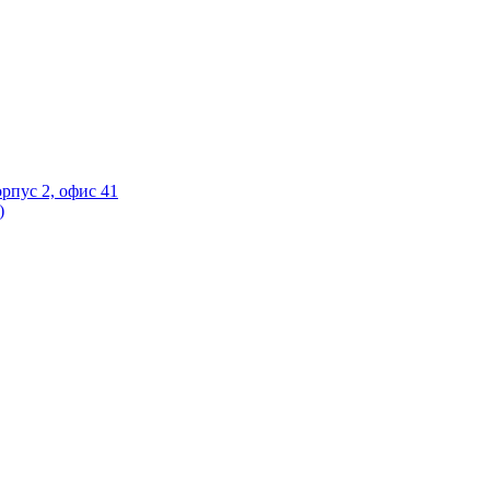
орпус 2, офис 41
)