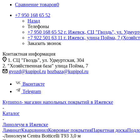
Сравнение товаров
0
+7 950 168 65 52
Назад
Телефоны
+7 950 168 65 52
г. Ижевск, СЦ "Гвоздь", ул. Удмурт
+7 922 501 63 11
г. Ижевск, улица Пойма, 7 (Хозяйст
Заказать звонок
Контактная информация
1. СЦ "Гвоздь", ул. Удмуртская, 304
2. "Хозяйственная база" улица Пойма, 7
gvozd@kupipol.ru
hozbaza@kupipol.ru
Вконтакте
Telegram
Купипол- магазин напольных покрытий в Ижевске
-
Каталог
-
Линолеум в Ижевске
Ламинат
Кварцвинил
Ковровые покрытия
Паркетная доска
Подл
-
Линолеум Centra Botticelli T93 3,0 м