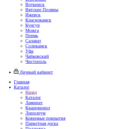
Воткинск
Вятские Поляны
Ижевск
Краснокамск
Кунгур
Можга
Пермь
Салават
Соликамск
Уфа
Чайковский
Чистополь
Личный кабинет
Главная
Каталог
Назад
Каталог
Ламинат
Кварцвинил
Линолеум
Ковровые покрытия
Паркетная доска
Подложка