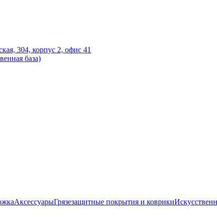
ская, 304, корпус 2, офис 41
венная база)
ожка
Аксессуары
Грязезащитные покрытия и коврики
Искусственн