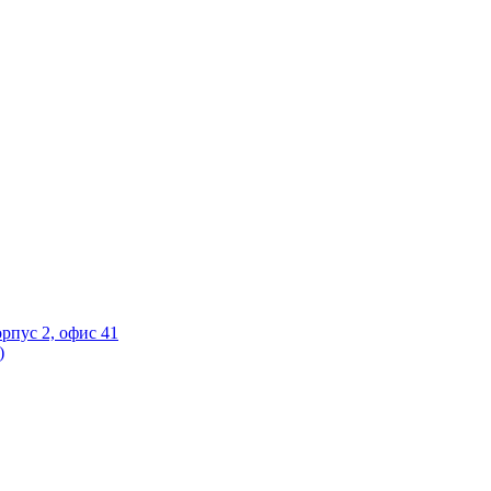
орпус 2, офис 41
)