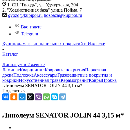
1. СЦ "Гвоздь", ул. Удмуртская, 304
2. "Хозяйственная база" улица Пойма, 7
gvozd@kupipol.ru
hozbaza@kupipol.ru
Вконтакте
Telegram
Купипол- магазин напольных покрытий в Ижевске
-
Каталог
-
Линолеум в Ижевске
Ламинат
Кварцвинил
Ковровые покрытия
Паркетная
доска
Подложка
Аксессуары
Грязезащитные покрытия и
коврики
Искусственная трава
Керамогранит
Ковры
Пробка
-
Линолеум SENATOR JOLIN 44 3,15 м*
Поделиться
Линолеум SENATOR JOLIN 44 3,15 м*