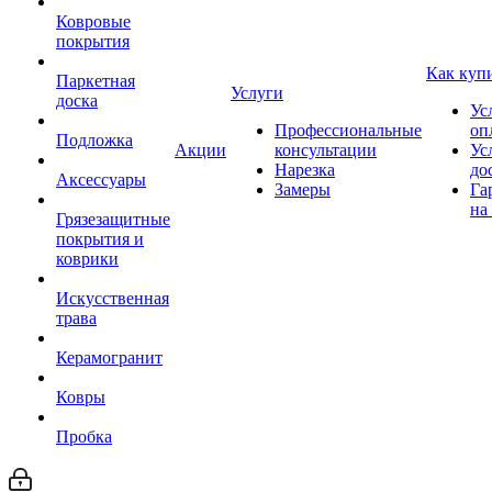
Ковровые
покрытия
Как куп
Паркетная
Услуги
доска
Ус
Профессиональные
оп
Подложка
Акции
консультации
Ус
Нарезка
до
Аксессуары
Замеры
Га
на
Грязезащитные
покрытия и
коврики
Искусственная
трава
Керамогранит
Ковры
Пробка