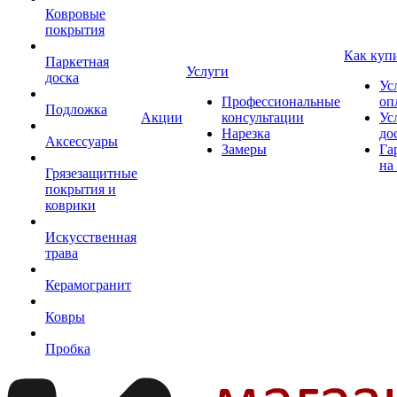
Ковровые
покрытия
Как куп
Паркетная
Услуги
доска
Ус
Профессиональные
оп
Подложка
Акции
консультации
Ус
Нарезка
до
Аксессуары
Замеры
Га
на
Грязезащитные
покрытия и
коврики
Искусственная
трава
Керамогранит
Ковры
Пробка