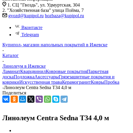
1. СЦ "Гвоздь", ул. Удмуртская, 304
2. "Хозяйственная база" улица Пойма, 7
gvozd@kupipol.ru
hozbaza@kupipol.ru
Вконтакте
Telegram
Купипол- магазин напольных покрытий в Ижевске
-
Каталог
-
Линолеум в Ижевске
Ламинат
Кварцвинил
Ковровые покрытия
Паркетная
доска
Подложка
Аксессуары
Грязезащитные покрытия и
коврики
Искусственная трава
Керамогранит
Ковры
Пробка
-
Линолеум Centra Sedna T34 4,0 м
Поделиться
Линолеум Centra Sedna T34 4,0 м