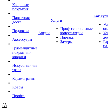
Ковровые
покрытия
Как куп
Паркетная
Услуги
доска
Ус
Профессиональные
оп
Подложка
Акции
консультации
Ус
Нарезка
до
Аксессуары
Замеры
Га
на
Грязезащитные
покрытия и
коврики
Искусственная
трава
Керамогранит
Ковры
Пробка