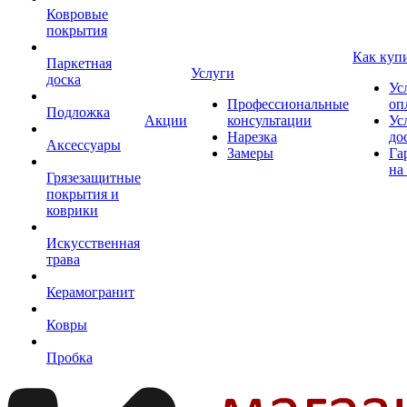
Ковровые
покрытия
Как куп
Паркетная
Услуги
доска
Ус
Профессиональные
оп
Подложка
Акции
консультации
Ус
Нарезка
до
Аксессуары
Замеры
Га
на
Грязезащитные
покрытия и
коврики
Искусственная
трава
Керамогранит
Ковры
Пробка