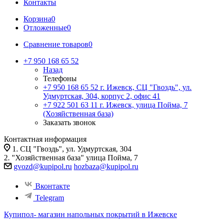
Контакты
Корзина
0
Отложенные
0
Сравнение товаров
0
+7 950 168 65 52
Назад
Телефоны
+7 950 168 65 52
г. Ижевск, СЦ "Гвоздь", ул.
Удмуртская, 304, корпус 2, офис 41
+7 922 501 63 11
г. Ижевск, улица Пойма, 7
(Хозяйственная база)
Заказать звонок
Контактная информация
1. СЦ "Гвоздь", ул. Удмуртская, 304
2. "Хозяйственная база" улица Пойма, 7
gvozd@kupipol.ru
hozbaza@kupipol.ru
Вконтакте
Telegram
Купипол- магазин напольных покрытий в Ижевске