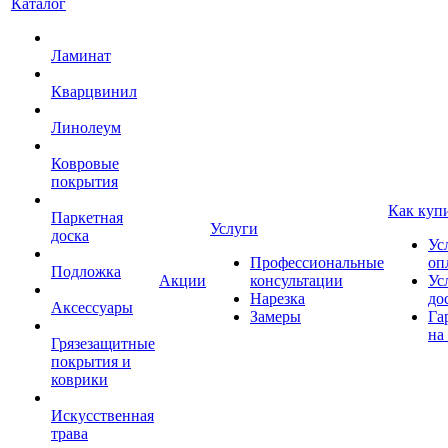
Каталог
Ламинат
Кварцвинил
Линолеум
Ковровые
покрытия
Как куп
Паркетная
Услуги
доска
Ус
Профессиональные
оп
Подложка
Акции
консультации
Ус
Нарезка
до
Аксессуары
Замеры
Га
на
Грязезащитные
покрытия и
коврики
Искусственная
трава