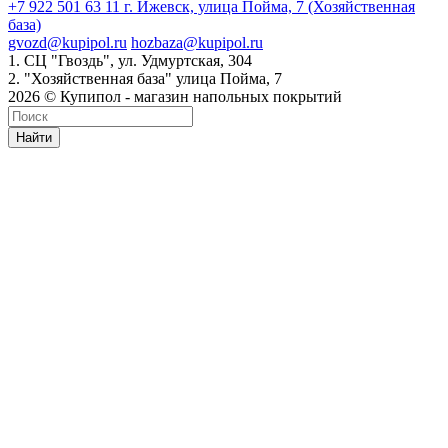
+7 922 501 63 11
г. Ижевск, улица Пойма, 7 (Хозяйственная
база)
gvozd@kupipol.ru
hozbaza@kupipol.ru
1. СЦ "Гвоздь", ул. Удмуртская, 304
2. "Хозяйственная база" улица Пойма, 7
2026 © Купипол - магазин напольных покрытий
Найти