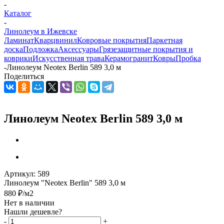
-
Каталог
-
Линолеум в Ижевске
Ламинат
Кварцвинил
Ковровые покрытия
Паркетная
доска
Подложка
Аксессуары
Грязезащитные покрытия и
коврики
Искусственная трава
Керамогранит
Ковры
Пробка
-
Линолеум Neotex Berlin 589 3,0 м
Поделиться
Линолеум Neotex Berlin 589 3,0 м
Артикул:
589
Линолеум "Neotex Berlin" 589 3,0 м
880
₽
/м2
Нет в наличии
Нашли дешевле?
-
+