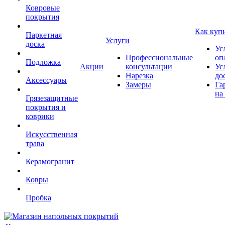
Ковровые
покрытия
Как куп
Паркетная
Услуги
доска
Ус
Профессиональные
оп
Подложка
Акции
консультации
Ус
Нарезка
до
Аксессуары
Замеры
Га
на
Грязезащитные
покрытия и
коврики
Искусственная
трава
Керамогранит
Ковры
Пробка