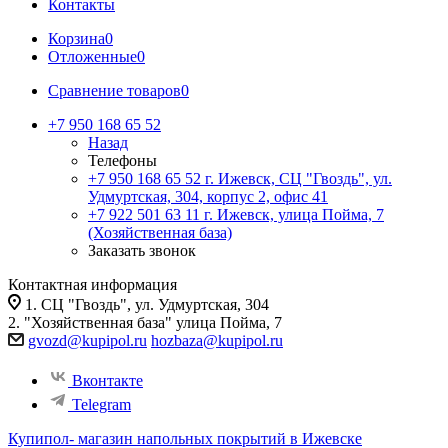
Контакты
Корзина
0
Отложенные
0
Сравнение товаров
0
+7 950 168 65 52
Назад
Телефоны
+7 950 168 65 52
г. Ижевск, СЦ "Гвоздь", ул.
Удмуртская, 304, корпус 2, офис 41
+7 922 501 63 11
г. Ижевск, улица Пойма, 7
(Хозяйственная база)
Заказать звонок
Контактная информация
1. СЦ "Гвоздь", ул. Удмуртская, 304
2. "Хозяйственная база" улица Пойма, 7
gvozd@kupipol.ru
hozbaza@kupipol.ru
Вконтакте
Telegram
Купипол- магазин напольных покрытий в Ижевске