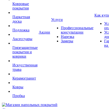
Ковровые
покрытия
Как куп
Паркетная
Услуги
доска
Ус
Профессиональные
оп
Подложка
Акции
консультации
Ус
Нарезка
до
Аксессуары
Замеры
Га
на
Грязезащитные
покрытия и
коврики
Искусственная
трава
Керамогранит
Ковры
Пробка