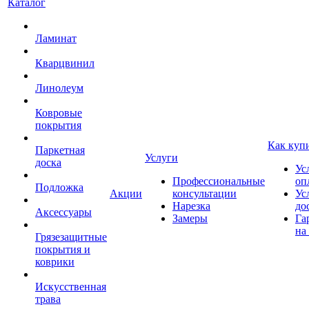
Каталог
Ламинат
Кварцвинил
Линолеум
Ковровые
покрытия
Как куп
Паркетная
Услуги
доска
Ус
Профессиональные
оп
Подложка
Акции
консультации
Ус
Нарезка
до
Аксессуары
Замеры
Га
на
Грязезащитные
покрытия и
коврики
Искусственная
трава