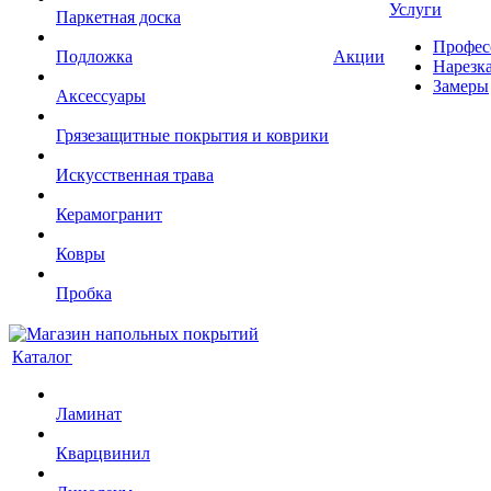
Услуги
Паркетная доска
Профес
Подложка
Акции
Нарезк
Замеры
Аксессуары
Грязезащитные покрытия и коврики
Искусственная трава
Керамогранит
Ковры
Пробка
Каталог
Ламинат
Кварцвинил