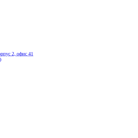
орпус 2, офис 41
)