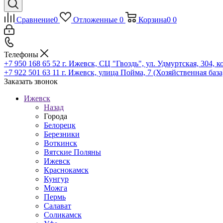
Сравнение
0
Отложенные
0
Корзина
0
0
Телефоны
+7 950 168 65 52
г. Ижевск, СЦ "Гвоздь", ул. Удмуртская, 304, к
+7 922 501 63 11
г. Ижевск, улица Пойма, 7 (Хозяйственная база
Заказать звонок
Ижевск
Назад
Города
Белорецк
Березники
Воткинск
Вятские Поляны
Ижевск
Краснокамск
Кунгур
Можга
Пермь
Салават
Соликамск