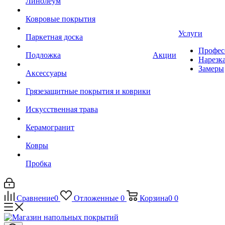
Линолеум
Ковровые покрытия
Услуги
Паркетная доска
Профес
Подложка
Акции
Нарезк
Замеры
Аксессуары
Грязезащитные покрытия и коврики
Искусственная трава
Керамогранит
Ковры
Пробка
Сравнение
0
Отложенные
0
Корзина
0
0