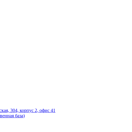
ская, 304, корпус 2, офис 41
венная база)