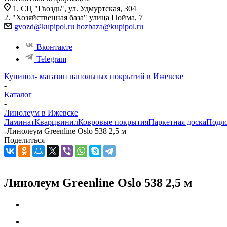
1. СЦ "Гвоздь", ул. Удмуртская, 304
2. "Хозяйственная база" улица Пойма, 7
gvozd@kupipol.ru
hozbaza@kupipol.ru
Вконтакте
Telegram
Купипол- магазин напольных покрытий в Ижевске
-
Каталог
-
Линолеум в Ижевске
Ламинат
Кварцвинил
Ковровые покрытия
Паркетная доска
Подл
-
Линолеум Greenline Oslo 538 2,5 м
Поделиться
Линолеум Greenline Oslo 538 2,5 м