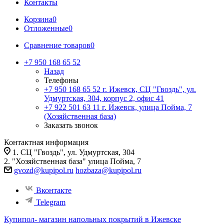
Контакты
Корзина
0
Отложенные
0
Сравнение товаров
0
+7 950 168 65 52
Назад
Телефоны
+7 950 168 65 52
г. Ижевск, СЦ "Гвоздь", ул.
Удмуртская, 304, корпус 2, офис 41
+7 922 501 63 11
г. Ижевск, улица Пойма, 7
(Хозяйственная база)
Заказать звонок
Контактная информация
1. СЦ "Гвоздь", ул. Удмуртская, 304
2. "Хозяйственная база" улица Пойма, 7
gvozd@kupipol.ru
hozbaza@kupipol.ru
Вконтакте
Telegram
Купипол- магазин напольных покрытий в Ижевске