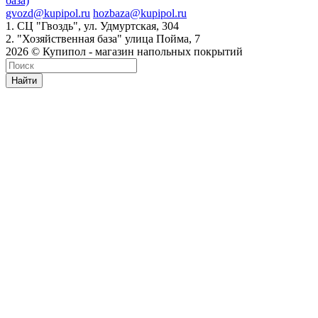
база)
gvozd@kupipol.ru
hozbaza@kupipol.ru
1. СЦ "Гвоздь", ул. Удмуртская, 304
2. "Хозяйственная база" улица Пойма, 7
2026 © Купипол - магазин напольных покрытий
Найти