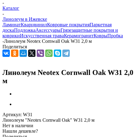
-
Каталог
-
Линолеум в Ижевске
Ламинат
Кварцвинил
Ковровые покрытия
Паркетная
доска
Подложка
Аксессуары
Грязезащитные покрытия и
коврики
Искусственная трава
Керамогранит
Ковры
Пробка
-
Линолеум Neotex Cornwall Oak W31 2,0 м
Поделиться
Линолеум Neotex Cornwall Oak W31 2,0
м
Артикул:
W31
Линолеум "Neotex Cornwall Oak" W31 2,0 м
Нет в наличии
Нашли дешевле?
Поделиться