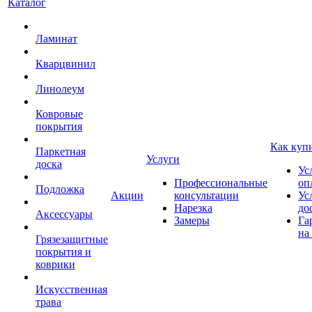
Каталог
Ламинат
Кварцвинил
Линолеум
Ковровые
покрытия
Как куп
Паркетная
Услуги
доска
Ус
Профессиональные
оп
Подложка
Акции
консультации
Ус
Нарезка
до
Аксессуары
Замеры
Га
на
Грязезащитные
покрытия и
коврики
Искусственная
трава