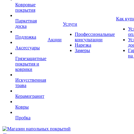
Ковровые
покрытия
Как куп
Паркетная
Услуги
доска
Ус
Профессиональные
оп
Подложка
Акции
консультации
Ус
Нарезка
до
Аксессуары
Замеры
Га
на
Грязезащитные
покрытия и
коврики
Искусственная
трава
Керамогранит
Ковры
Пробка