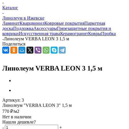
-
Каталог
-
Линолеум в Ижевске
Ламинат
Кварцвинил
Ковровые покрытия
Паркетная
доска
Подложка
Аксессуары
Грязезащитные покрытия и
коврики
Искусственная трава
Керамогранит
Ковры
Пробка
-
Линолеум VERBA LEON 3 1,5 м
Поделиться
Линолеум VERBA LEON 3 1,5 м
Артикул:
3
Линолеум "VERBA LEON 3" 1,5 м
770
₽
/м2
Нет в наличии
Нашли дешевле?
-
+