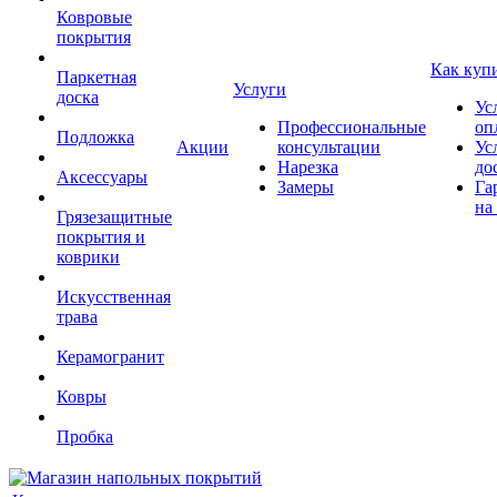
Ковровые
покрытия
Как куп
Паркетная
Услуги
доска
Ус
Профессиональные
оп
Подложка
Акции
консультации
Ус
Нарезка
до
Аксессуары
Замеры
Га
на
Грязезащитные
покрытия и
коврики
Искусственная
трава
Керамогранит
Ковры
Пробка