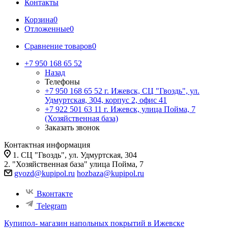
Контакты
Корзина
0
Отложенные
0
Сравнение товаров
0
+7 950 168 65 52
Назад
Телефоны
+7 950 168 65 52
г. Ижевск, СЦ "Гвоздь", ул.
Удмуртская, 304, корпус 2, офис 41
+7 922 501 63 11
г. Ижевск, улица Пойма, 7
(Хозяйственная база)
Заказать звонок
Контактная информация
1. СЦ "Гвоздь", ул. Удмуртская, 304
2. "Хозяйственная база" улица Пойма, 7
gvozd@kupipol.ru
hozbaza@kupipol.ru
Вконтакте
Telegram
Купипол- магазин напольных покрытий в Ижевске