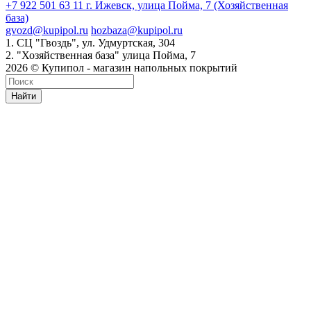
+7 922 501 63 11
г. Ижевск, улица Пойма, 7 (Хозяйственная
база)
gvozd@kupipol.ru
hozbaza@kupipol.ru
1. СЦ "Гвоздь", ул. Удмуртская, 304
2. "Хозяйственная база" улица Пойма, 7
2026 © Купипол - магазин напольных покрытий
Найти