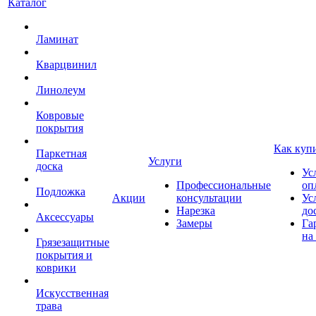
Каталог
Ламинат
Кварцвинил
Линолеум
Ковровые
покрытия
Как куп
Паркетная
Услуги
доска
Ус
Профессиональные
оп
Подложка
Акции
консультации
Ус
Нарезка
до
Аксессуары
Замеры
Га
на
Грязезащитные
покрытия и
коврики
Искусственная
трава