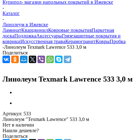
Купипол- магазин напольных покрытий в Ижевске
-
Каталог
-
Линолеум в Ижевске
Ламинат
Кварцвинил
Ковровые покрытия
Паркетная
доска
Подложка
Аксессуары
Грязезащитные покрытия и
коврики
Искусственная трава
Керамогранит
Ковры
Пробка
-
Линолеум Texmark Lawrence 533 3,0 м
Поделиться
Линолеум Texmark Lawrence 533 3,0 м
Артикул:
533
Линолеум "Texmark Lawrence" 533 3,0 м
Нет в наличии
Нашли дешевле?
Поделиться