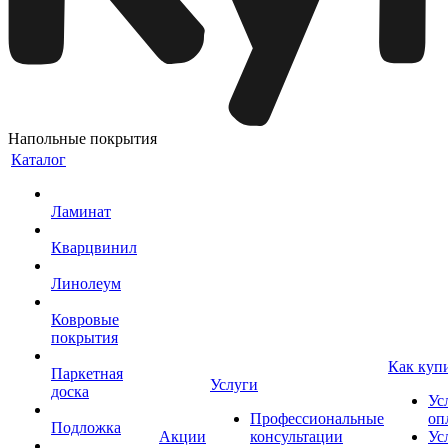
Напольные покрытия
Каталог
Ламинат
Кварцвинил
Линолеум
Ковровые
покрытия
Как куп
Паркетная
Услуги
доска
Ус
Профессиональные
оп
Подложка
Акции
консультации
Ус