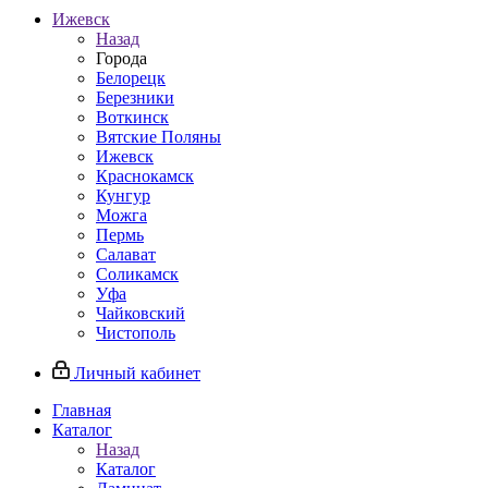
Ижевск
Назад
Города
Белорецк
Березники
Воткинск
Вятские Поляны
Ижевск
Краснокамск
Кунгур
Можга
Пермь
Салават
Соликамск
Уфа
Чайковский
Чистополь
Личный кабинет
Главная
Каталог
Назад
Каталог