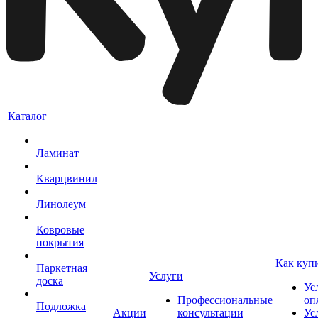
Каталог
Ламинат
Кварцвинил
Линолеум
Ковровые
покрытия
Как куп
Паркетная
Услуги
доска
Ус
Профессиональные
оп
Подложка
Акции
консультации
Ус