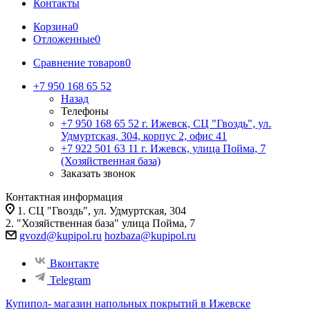
Контакты
Корзина
0
Отложенные
0
Сравнение товаров
0
+7 950 168 65 52
Назад
Телефоны
+7 950 168 65 52
г. Ижевск, СЦ "Гвоздь", ул.
Удмуртская, 304, корпус 2, офис 41
+7 922 501 63 11
г. Ижевск, улица Пойма, 7
(Хозяйственная база)
Заказать звонок
Контактная информация
1. СЦ "Гвоздь", ул. Удмуртская, 304
2. "Хозяйственная база" улица Пойма, 7
gvozd@kupipol.ru
hozbaza@kupipol.ru
Вконтакте
Telegram
Купипол- магазин напольных покрытий в Ижевске