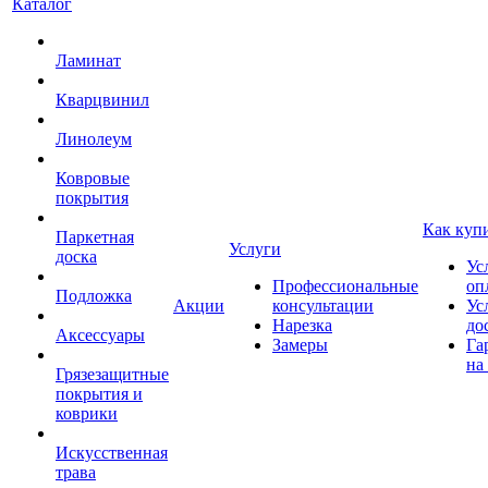
Каталог
Ламинат
Кварцвинил
Линолеум
Ковровые
покрытия
Как куп
Паркетная
Услуги
доска
Ус
Профессиональные
оп
Подложка
Акции
консультации
Ус
Нарезка
до
Аксессуары
Замеры
Га
на
Грязезащитные
покрытия и
коврики
Искусственная
трава