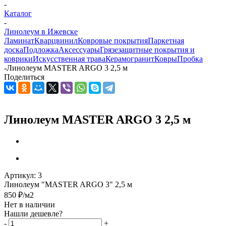
-
Каталог
-
Линолеум в Ижевске
Ламинат
Кварцвинил
Ковровые покрытия
Паркетная
доска
Подложка
Аксессуары
Грязезащитные покрытия и
коврики
Искусственная трава
Керамогранит
Ковры
Пробка
-
Линолеум MASTER ARGO 3 2,5 м
Поделиться
Линолеум MASTER ARGO 3 2,5 м
Артикул:
3
Линолеум "MASTER ARGO 3" 2,5 м
850
₽
/м2
Нет в наличии
Нашли дешевле?
-
+