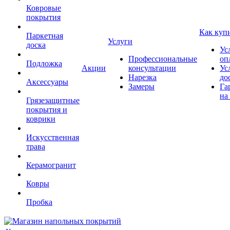
Ковровые
покрытия
Как куп
Паркетная
Услуги
доска
Ус
Профессиональные
оп
Подложка
Акции
консультации
Ус
Нарезка
до
Аксессуары
Замеры
Га
на
Грязезащитные
покрытия и
коврики
Искусственная
трава
Керамогранит
Ковры
Пробка