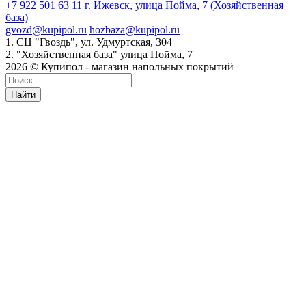
+7 922 501 63 11
г. Ижевск, улица Пойма, 7 (Хозяйственная
база)
gvozd@kupipol.ru
hozbaza@kupipol.ru
1. СЦ "Гвоздь", ул. Удмуртская, 304
2. "Хозяйственная база" улица Пойма, 7
2026 © Купипол - магазин напольных покрытий
Найти