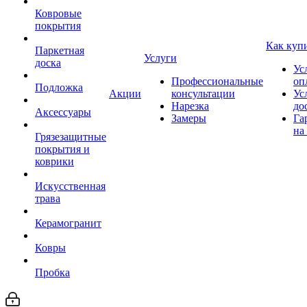
Ковровые
покрытия
Как куп
Паркетная
Услуги
доска
Ус
Профессиональные
оп
Подложка
Акции
консультации
Ус
Нарезка
до
Аксессуары
Замеры
Га
на
Грязезащитные
покрытия и
коврики
Искусственная
трава
Керамогранит
Ковры
Пробка