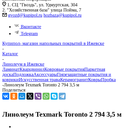
1. СЦ "Гвоздь", ул. Удмуртская, 304
2. "Хозяйственная база" улица Пойма, 7
gvozd@kupipol.ru
hozbaza@kupipol.ru
Вконтакте
Telegram
Купипол- магазин напольных покрытий в Ижевске
-
Каталог
-
Линолеум в Ижевске
Ламинат
Кварцвинил
Ковровые покрытия
Паркетная
доска
Подложка
Аксессуары
Грязезащитные покрытия и
коврики
Искусственная трава
Керамогранит
Ковры
Пробка
-
Линолеум Texmark Toronto 2 794 3,5 м
Поделиться
Линолеум Texmark Toronto 2 794 3,5 м