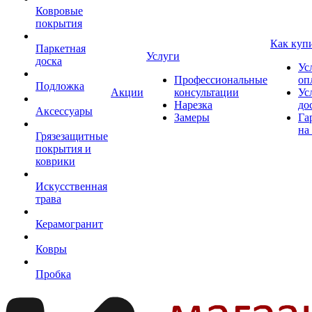
Ковровые
покрытия
Как куп
Паркетная
Услуги
доска
Ус
Профессиональные
оп
Подложка
Акции
консультации
Ус
Нарезка
до
Аксессуары
Замеры
Га
на
Грязезащитные
покрытия и
коврики
Искусственная
трава
Керамогранит
Ковры
Пробка