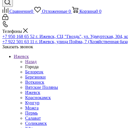
Сравнение
0
Отложенные
0
Корзина
0
0
Телефоны
+7 950 168 65 52
г. Ижевск, СЦ "Гвоздь", ул. Удмуртская, 304, к
+7 922 501 63 11
г. Ижевск, улица Пойма, 7 (Хозяйственная база
Заказать звонок
Ижевск
Назад
Города
Белорецк
Березники
Воткинск
Вятские Поляны
Ижевск
Краснокамск
Кунгур
Можга
Пермь
Салават
Соликамск