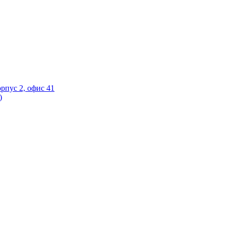
орпус 2, офис 41
)