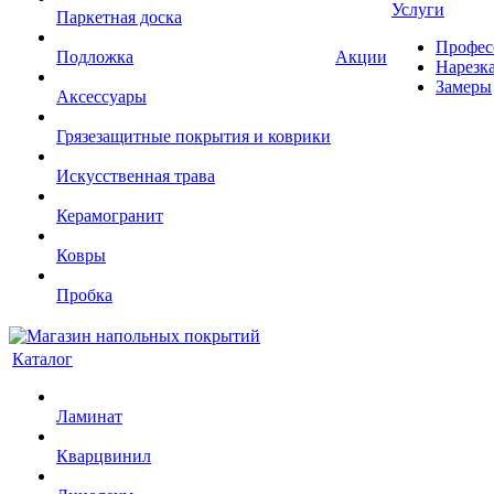
Услуги
Паркетная доска
Профес
Подложка
Акции
Нарезк
Замеры
Аксессуары
Грязезащитные покрытия и коврики
Искусственная трава
Керамогранит
Ковры
Пробка
Каталог
Ламинат
Кварцвинил