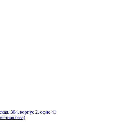
ская, 304, корпус 2, офис 41
венная база)