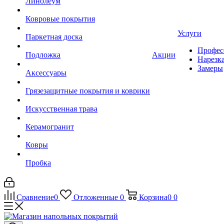
Линолеум
Ковровые покрытия
Услуги
Паркетная доска
Профес
Подложка
Акции
Нарезк
Замеры
Аксессуары
Грязезащитные покрытия и коврики
Искусственная трава
Керамогранит
Ковры
Пробка
Сравнение
0
Отложенные
0
Корзина
0
0