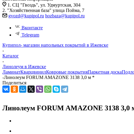
1. СЦ "Гвоздь", ул. Удмуртская, 304
2. "Хозяйственная база" улица Пойма, 7
gvozd@kupipol.ru
hozbaza@kupipol.ru
Вконтакте
Telegram
Купипол- магазин напольных покрытий в Ижевске
-
Каталог
-
Линолеум в Ижевске
Ламинат
Кварцвинил
Ковровые покрытия
Паркетная доска
Подл
-
Линолеум FORUM AMAZONE 3138 3,0 м *
Поделиться
Линолеум FORUM AMAZONE 3138 3,0 м