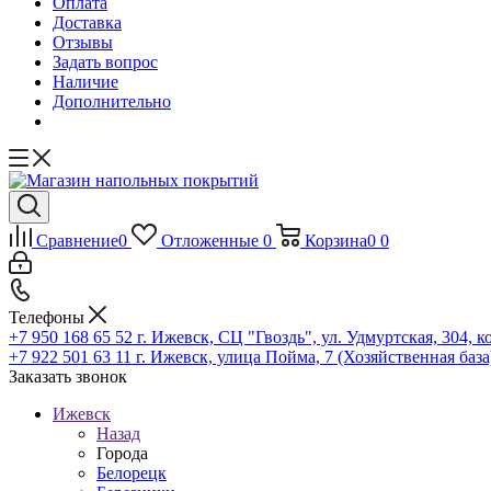
Оплата
Доставка
Отзывы
Задать вопрос
Наличие
Дополнительно
Сравнение
0
Отложенные
0
Корзина
0
0
Телефоны
+7 950 168 65 52
г. Ижевск, СЦ "Гвоздь", ул. Удмуртская, 304, к
+7 922 501 63 11
г. Ижевск, улица Пойма, 7 (Хозяйственная база
Заказать звонок
Ижевск
Назад
Города
Белорецк