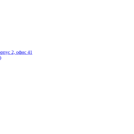
орпус 2, офис 41
)