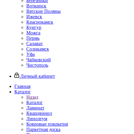
Березники
Воткинск
Вятские Поляны
Ижевск
Краснокамск
Кунгур
Можга
Пермь
Салават
Соликамск
Уфа
Чайковский
Чистополь
Личный кабинет
Главная
Каталог
Назад
Каталог
Ламинат
Кварцвинил
Линолеум
Ковровые покрытия
Паркетная доска