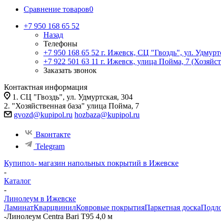
Сравнение товаров
0
+7 950 168 65 52
Назад
Телефоны
+7 950 168 65 52
г. Ижевск, СЦ "Гвоздь", ул. Удмурт
+7 922 501 63 11
г. Ижевск, улица Пойма, 7 (Хозяйст
Заказать звонок
Контактная информация
1. СЦ "Гвоздь", ул. Удмуртская, 304
2. "Хозяйственная база" улица Пойма, 7
gvozd@kupipol.ru
hozbaza@kupipol.ru
Вконтакте
Telegram
Купипол- магазин напольных покрытий в Ижевске
-
Каталог
-
Линолеум в Ижевске
Ламинат
Кварцвинил
Ковровые покрытия
Паркетная доска
Подл
-
Линолеум Centra Bari T95 4,0 м