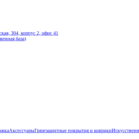
ская, 304, корпус 2, офис 41
венная база)
ожка
Аксессуары
Грязезащитные покрытия и коврики
Искусственн