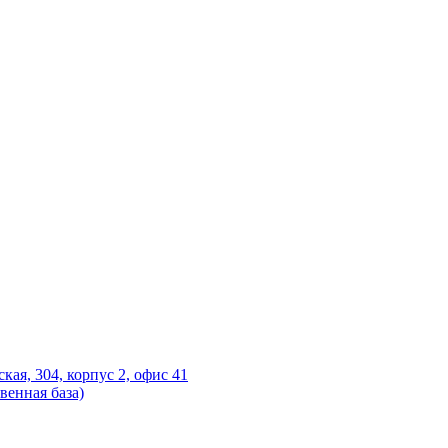
ская, 304, корпус 2, офис 41
венная база)