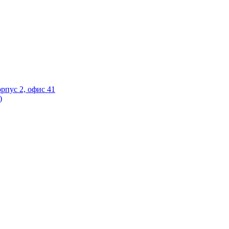
орпус 2, офис 41
)