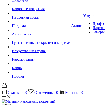
Линолеум
Ковровые покрытия
Услуги
Паркетная доска
Профес
Подложка
Акции
Нарезк
Замеры
Аксессуары
Грязезащитные покрытия и коврики
Искусственная трава
Керамогранит
Ковры
Пробка
Сравнение
0
Отложенные
0
Корзина
0
0