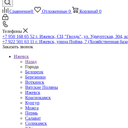
Сравнение
0
Отложенные
0
Корзина
0
0
Телефоны
+7 950 168 65 52
г. Ижевск, СЦ "Гвоздь", ул. Удмуртская, 304, к
+7 922 501 63 11
г. Ижевск, улица Пойма, 7 (Хозяйственная база
Заказать звонок
Ижевск
Назад
Города
Белорецк
Березники
Воткинск
Вятские Поляны
Ижевск
Краснокамск
Кунгур
Можга
Пермь
Салават
Соликамск