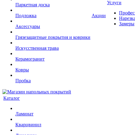
Услуги
Паркетная доска
Профес
Подложка
Акции
Нарезк
Замеры
Аксессуары
Грязезащитные покрытия и коврики
Искусственная трава
Керамогранит
Ковры
Пробка
Каталог
Ламинат
Кварцвинил