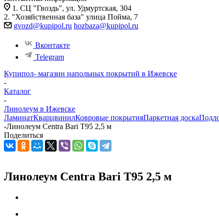
1. СЦ "Гвоздь", ул. Удмуртская, 304
2. "Хозяйственная база" улица Пойма, 7
gvozd@kupipol.ru
hozbaza@kupipol.ru
Вконтакте
Telegram
Купипол- магазин напольных покрытий в Ижевске
-
Каталог
-
Линолеум в Ижевске
Ламинат
Кварцвинил
Ковровые покрытия
Паркетная доска
Подл
-
Линолеум Centra Bari T95 2,5 м
Поделиться
Линолеум Centra Bari T95 2,5 м