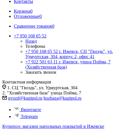
Контакты
Корзина
0
Отложенные
0
Сравнение товаров
0
+7 950 168 65 52
Назад
Телефоны
+7 950 168 65 52
г. Ижевск, СЦ "Гвоздь", ул.
Удмуртская, 304, корпус 2, офис 41
+7 922 501 63 11
г. Ижевск, улица Пойма, 7
(Хозяйственная база)
Заказать звонок
Контактная информация
1. СЦ "Гвоздь", ул. Удмуртская, 304
2. "Хозяйственная база" улица Пойма, 7
gvozd@kupipol.ru
hozbaza@kupipol.ru
Вконтакте
Telegram
Купипол- магазин напольных покрытий в Ижевске