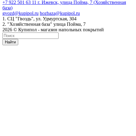
+7 922 501 63 11
г. Ижевск, улица Пойма, 7 (Хозяйственная
база)
gvozd@kupipol.ru
hozbaza@kupipol.ru
1. СЦ "Гвоздь", ул. Удмуртская, 304
2. "Хозяйственная база" улица Пойма, 7
2026 © Купипол - магазин напольных покрытий
Найти