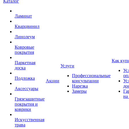
Каталог
Ламинат
Кварцвинил
Линолеум
Ковровые
покрытия
Как куп
Паркетная
Услуги
доска
Ус
Профессиональные
оп
Подложка
Акции
консультации
Ус
Нарезка
до
Аксессуары
Замеры
Га
на
Грязезащитные
покрытия и
коврики
Искусственная
трава