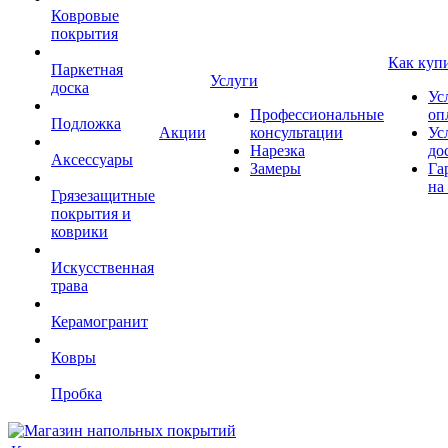
Ковровые
покрытия
Как куп
Паркетная
Услуги
доска
Ус
Профессиональные
оп
Подложка
Акции
консультации
Ус
Нарезка
до
Аксессуары
Замеры
Га
на
Грязезащитные
покрытия и
коврики
Искусственная
трава
Керамогранит
Ковры
Пробка