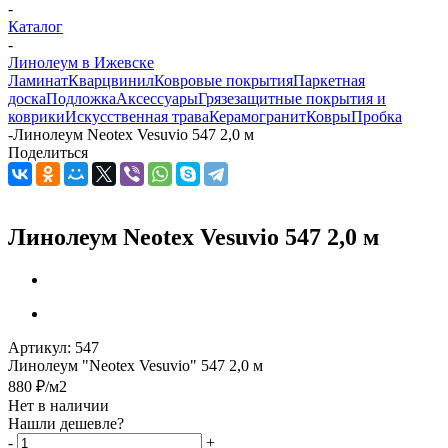
-
Каталог
-
Линолеум в Ижевске
Ламинат
Кварцвинил
Ковровые покрытия
Паркетная
доска
Подложка
Аксессуары
Грязезащитные покрытия и
коврики
Искусственная трава
Керамогранит
Ковры
Пробка
-
Линолеум Neotex Vesuvio 547 2,0 м
Поделиться
Линолеум Neotex Vesuvio 547 2,0 м
Артикул:
547
Линолеум "Neotex Vesuvio" 547 2,0 м
880
₽
/м2
Нет в наличии
Нашли дешевле?
-
+