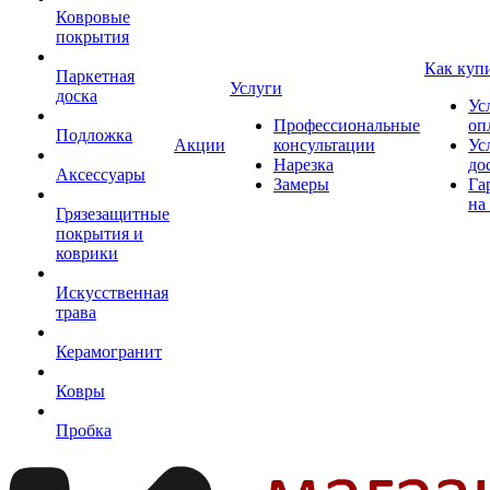
Ковровые
покрытия
Как куп
Паркетная
Услуги
доска
Ус
Профессиональные
оп
Подложка
Акции
консультации
Ус
Нарезка
до
Аксессуары
Замеры
Га
на
Грязезащитные
покрытия и
коврики
Искусственная
трава
Керамогранит
Ковры
Пробка