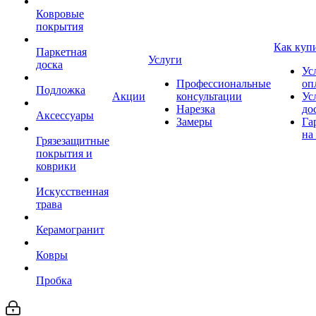
Ковровые
покрытия
Как куп
Паркетная
Услуги
доска
Ус
Профессиональные
оп
Подложка
Акции
консультации
Ус
Нарезка
до
Аксессуары
Замеры
Га
на
Грязезащитные
покрытия и
коврики
Искусственная
трава
Керамогранит
Ковры
Пробка