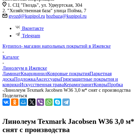
1. СЦ "Гвоздь", ул. Удмуртская, 304
2. "Хозяйственная база" улица Пойма, 7
gvozd@kupipol.ru
hozbaza@kupipol.ru
Вконтакте
Telegram
Купипол- магазин напольных покрытий в Ижевске
-
Каталог
-
Линолеум в Ижевске
Ламинат
Кварцвинил
Ковровые покрытия
Паркетная
доска
Подложка
Аксессуары
Грязезащитные покрытия и
коврики
Искусственная трава
Керамогранит
Ковры
Пробка
-
Линолеум Texmark Jacobsen W36 3,0 м* снят с производства
Поделиться
Линолеум Texmark Jacobsen W36 3,0 м*
снят с производства