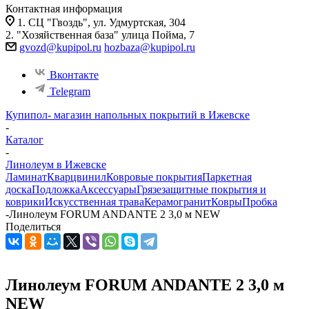
Контактная информация
1. СЦ "Гвоздь", ул. Удмуртская, 304
2. "Хозяйственная база" улица Пойма, 7
gvozd@kupipol.ru
hozbaza@kupipol.ru
Вконтакте
Telegram
Купипол- магазин напольных покрытий в Ижевске
-
Каталог
-
Линолеум в Ижевске
Ламинат
Кварцвинил
Ковровые покрытия
Паркетная
доска
Подложка
Аксессуары
Грязезащитные покрытия и
коврики
Искусственная трава
Керамогранит
Ковры
Пробка
-
Линолеум FORUM ANDANTE 2 3,0 м NEW
Поделиться
Линолеум FORUM ANDANTE 2 3,0 м
NEW