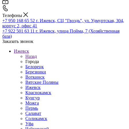
Телефоны
+7 950 168 65 52
г. Ижевск, СЦ "Гвоздь", ул. Удмуртская, 304,
корпус 2, офис 41
+7 922 501 63 11
г. Ижевск, улица Пойма, 7 (Хозяйственная
база)
Заказать звонок
Ижевск
Назад
Города
Белорецк
Березники
Воткинск
Вятские Поляны
Ижевск
Краснокамск
Кунгур
Можга
Пермь
Салават
Соликамск
Уфа
Чайковский