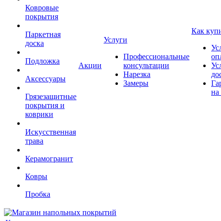
Ковровые
покрытия
Как куп
Паркетная
Услуги
доска
Ус
Профессиональные
оп
Подложка
Акции
консультации
Ус
Нарезка
до
Аксессуары
Замеры
Га
на
Грязезащитные
покрытия и
коврики
Искусственная
трава
Керамогранит
Ковры
Пробка