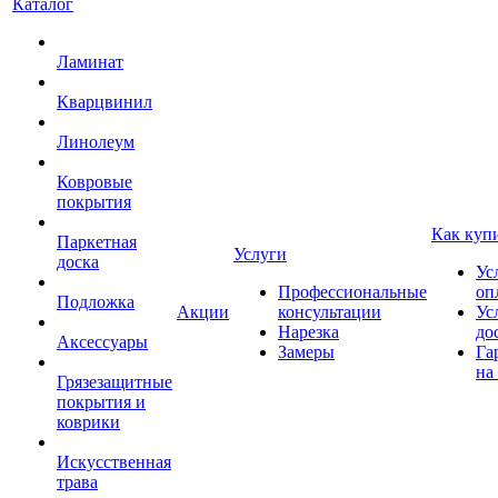
Каталог
Ламинат
Кварцвинил
Линолеум
Ковровые
покрытия
Как куп
Паркетная
Услуги
доска
Ус
Профессиональные
оп
Подложка
Акции
консультации
Ус
Нарезка
до
Аксессуары
Замеры
Га
на
Грязезащитные
покрытия и
коврики
Искусственная
трава