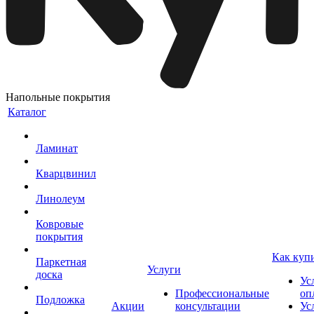
Напольные покрытия
Каталог
Ламинат
Кварцвинил
Линолеум
Ковровые
покрытия
Как куп
Паркетная
Услуги
доска
Ус
Профессиональные
оп
Подложка
Акции
консультации
Ус