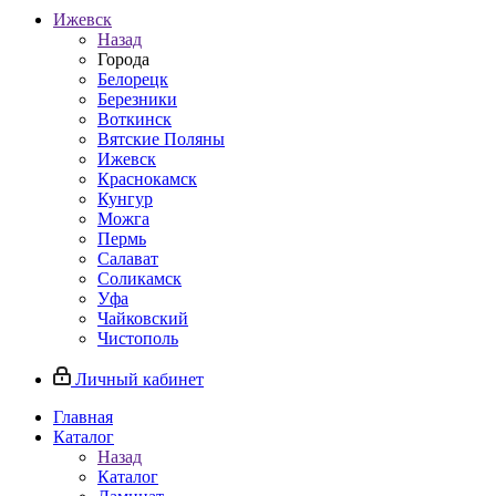
Ижевск
Назад
Города
Белорецк
Березники
Воткинск
Вятские Поляны
Ижевск
Краснокамск
Кунгур
Можга
Пермь
Салават
Соликамск
Уфа
Чайковский
Чистополь
Личный кабинет
Главная
Каталог
Назад
Каталог