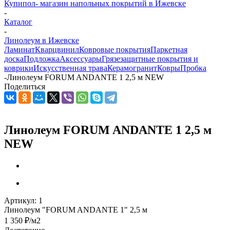
Купипол- магазин напольных покрытий в Ижевске
-
Каталог
-
Линолеум в Ижевске
Ламинат
Кварцвинил
Ковровые покрытия
Паркетная
доска
Подложка
Аксессуары
Грязезащитные покрытия и
коврики
Искусственная трава
Керамогранит
Ковры
Пробка
-
Линолеум FORUM ANDANTE 1 2,5 м NEW
Поделиться
Линолеум FORUM ANDANTE 1 2,5 м
NEW
Артикул:
1
Линолеум "FORUM ANDANTE 1" 2,5 м
1 350
₽
/м2