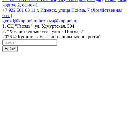
корпус 2, офис 41
+7 922 501 63 11
г. Ижевск, улица Пойма, 7 (Хозяйственная
база)
gvozd@kupipol.ru
hozbaza@kupipol.ru
1. СЦ "Гвоздь", ул. Удмуртская, 304
2. "Хозяйственная база" улица Пойма, 7
2026 © Купипол - магазин напольных покрытий
Найти