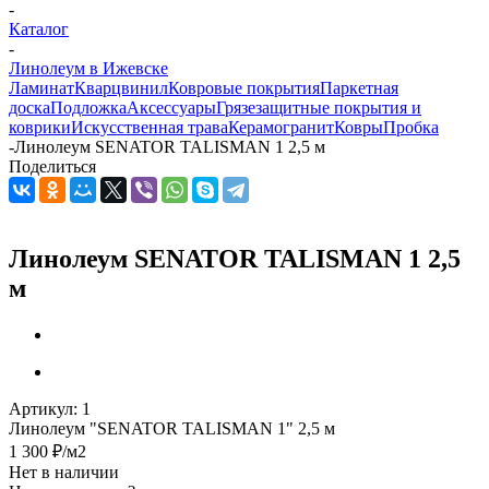
-
Каталог
-
Линолеум в Ижевске
Ламинат
Кварцвинил
Ковровые покрытия
Паркетная
доска
Подложка
Аксессуары
Грязезащитные покрытия и
коврики
Искусственная трава
Керамогранит
Ковры
Пробка
-
Линолеум SENATOR TALISMAN 1 2,5 м
Поделиться
Линолеум SENATOR TALISMAN 1 2,5
м
Артикул:
1
Линолеум "SENATOR TALISMAN 1" 2,5 м
1 300
₽
/м2
Нет в наличии