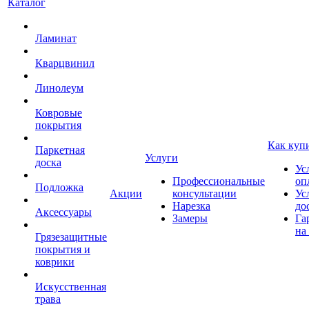
Каталог
Ламинат
Кварцвинил
Линолеум
Ковровые
покрытия
Как куп
Паркетная
Услуги
доска
Ус
Профессиональные
оп
Подложка
Акции
консультации
Ус
Нарезка
до
Аксессуары
Замеры
Га
на
Грязезащитные
покрытия и
коврики
Искусственная
трава