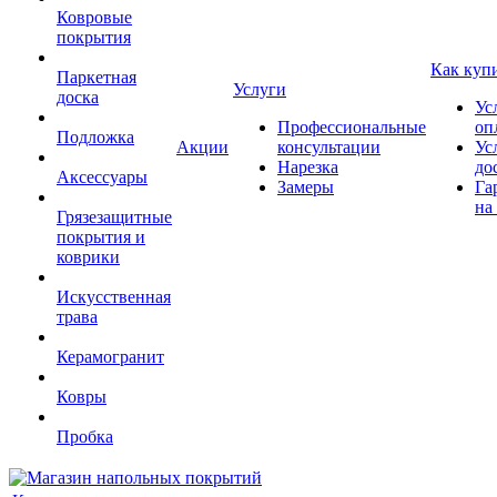
Ковровые
покрытия
Как куп
Паркетная
Услуги
доска
Ус
Профессиональные
оп
Подложка
Акции
консультации
Ус
Нарезка
до
Аксессуары
Замеры
Га
на
Грязезащитные
покрытия и
коврики
Искусственная
трава
Керамогранит
Ковры
Пробка