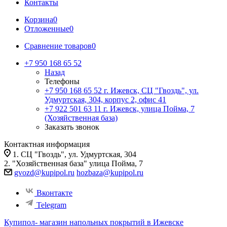
Контакты
Корзина
0
Отложенные
0
Сравнение товаров
0
+7 950 168 65 52
Назад
Телефоны
+7 950 168 65 52
г. Ижевск, СЦ "Гвоздь", ул.
Удмуртская, 304, корпус 2, офис 41
+7 922 501 63 11
г. Ижевск, улица Пойма, 7
(Хозяйственная база)
Заказать звонок
Контактная информация
1. СЦ "Гвоздь", ул. Удмуртская, 304
2. "Хозяйственная база" улица Пойма, 7
gvozd@kupipol.ru
hozbaza@kupipol.ru
Вконтакте
Telegram
Купипол- магазин напольных покрытий в Ижевске