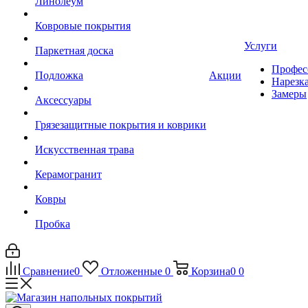
Линолеум
Ковровые покрытия
Услуги
Паркетная доска
Профес
Подложка
Акции
Нарезк
Замеры
Аксессуары
Грязезащитные покрытия и коврики
Искусственная трава
Керамогранит
Ковры
Пробка
Сравнение
0
Отложенные
0
Корзина
0
0