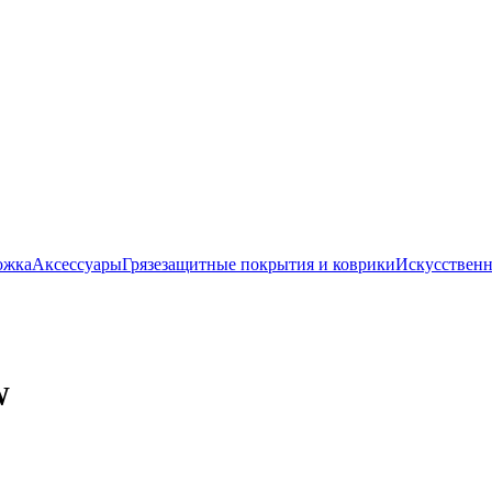
ожка
Аксессуары
Грязезащитные покрытия и коврики
Искусственн
W