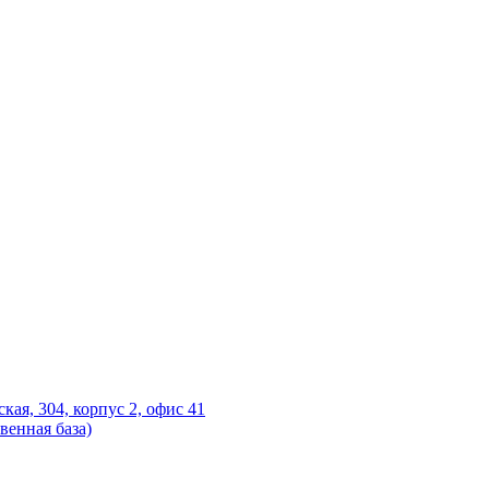
ская, 304, корпус 2, офис 41
венная база)