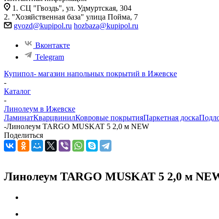
1. СЦ "Гвоздь", ул. Удмуртская, 304
2. "Хозяйственная база" улица Пойма, 7
gvozd@kupipol.ru
hozbaza@kupipol.ru
Вконтакте
Telegram
Купипол- магазин напольных покрытий в Ижевске
-
Каталог
-
Линолеум в Ижевске
Ламинат
Кварцвинил
Ковровые покрытия
Паркетная доска
Подл
-
Линолеум TARGO MUSKAT 5 2,0 м NEW
Поделиться
Линолеум TARGO MUSKAT 5 2,0 м NE