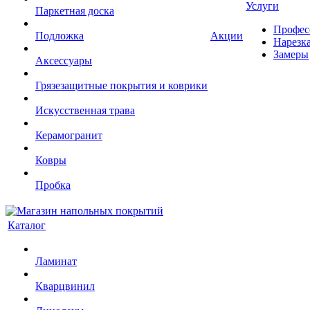
Услуги
Паркетная доска
Профес
Подложка
Акции
Нарезк
Замеры
Аксессуары
Грязезащитные покрытия и коврики
Искусственная трава
Керамогранит
Ковры
Пробка
Каталог
Ламинат
Кварцвинил