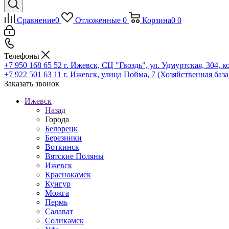
Сравнение
0
Отложенные
0
Корзина
0
0
Телефоны
+7 950 168 65 52
г. Ижевск, СЦ "Гвоздь", ул. Удмуртская, 304, к
+7 922 501 63 11
г. Ижевск, улица Пойма, 7 (Хозяйственная база
Заказать звонок
Ижевск
Назад
Города
Белорецк
Березники
Воткинск
Вятские Поляны
Ижевск
Краснокамск
Кунгур
Можга
Пермь
Салават
Соликамск