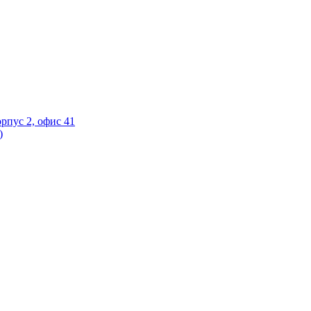
орпус 2, офис 41
)