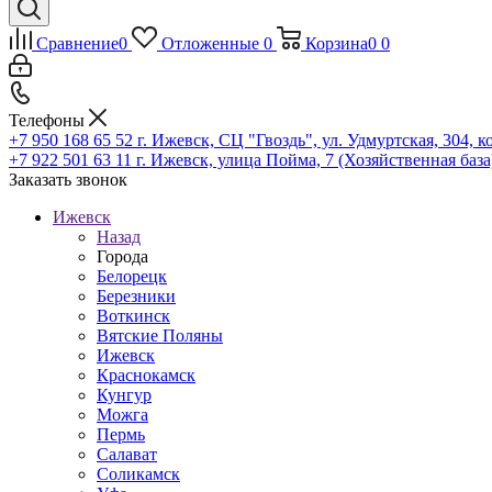
Сравнение
0
Отложенные
0
Корзина
0
0
Телефоны
+7 950 168 65 52
г. Ижевск, СЦ "Гвоздь", ул. Удмуртская, 304, к
+7 922 501 63 11
г. Ижевск, улица Пойма, 7 (Хозяйственная база
Заказать звонок
Ижевск
Назад
Города
Белорецк
Березники
Воткинск
Вятские Поляны
Ижевск
Краснокамск
Кунгур
Можга
Пермь
Салават
Соликамск