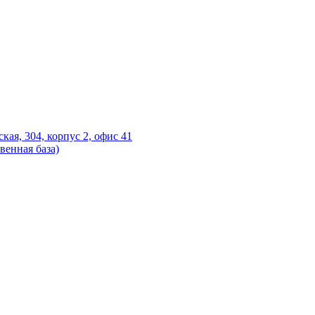
ская, 304, корпус 2, офис 41
венная база)