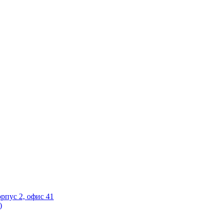
орпус 2, офис 41
)