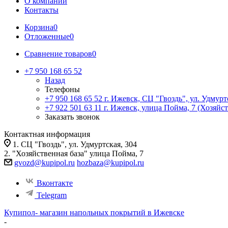
О компании
Контакты
Корзина
0
Отложенные
0
Сравнение товаров
0
+7 950 168 65 52
Назад
Телефоны
+7 950 168 65 52
г. Ижевск, СЦ "Гвоздь", ул. Удмурт
+7 922 501 63 11
г. Ижевск, улица Пойма, 7 (Хозяйст
Заказать звонок
Контактная информация
1. СЦ "Гвоздь", ул. Удмуртская, 304
2. "Хозяйственная база" улица Пойма, 7
gvozd@kupipol.ru
hozbaza@kupipol.ru
Вконтакте
Telegram
Купипол- магазин напольных покрытий в Ижевске
-