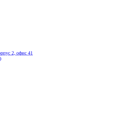
орпус 2, офис 41
)