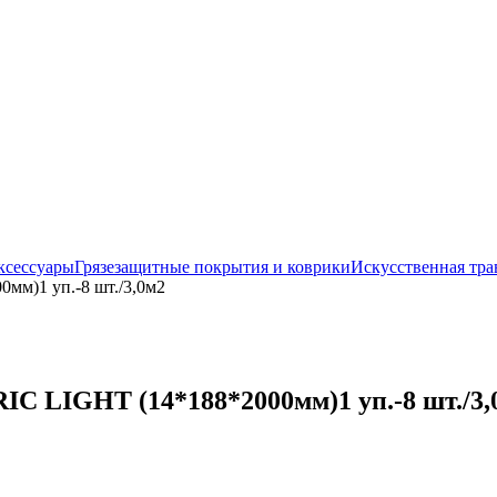
ксессуары
Грязезащитные покрытия и коврики
Искусственная тра
мм)1 уп.-8 шт./3,0м2
C LIGHT (14*188*2000мм)1 уп.-8 шт./3,