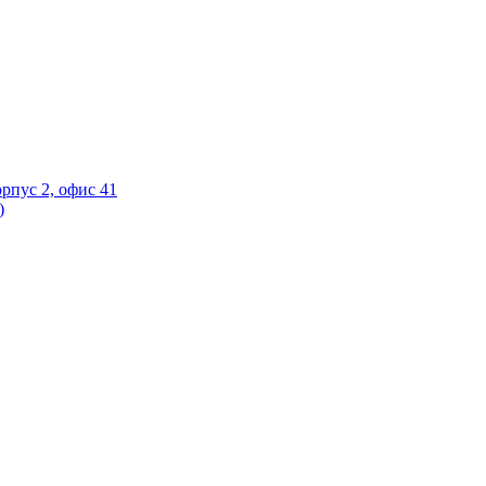
орпус 2, офис 41
)