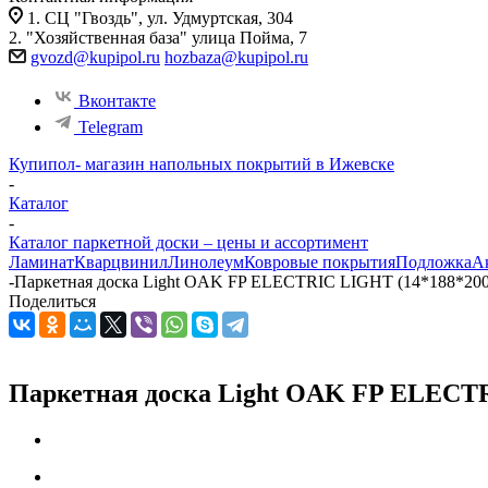
1. СЦ "Гвоздь", ул. Удмуртская, 304
2. "Хозяйственная база" улица Пойма, 7
gvozd@kupipol.ru
hozbaza@kupipol.ru
Вконтакте
Telegram
Купипол- магазин напольных покрытий в Ижевске
-
Каталог
-
Каталог паркетной доски – цены и ассортимент
Ламинат
Кварцвинил
Линолеум
Ковровые покрытия
Подложка
А
-
Паркетная доска Light OAK FP ELECTRIC LIGHT (14*188*2000
Поделиться
Паркетная доска Light OAK FP ELECTRI