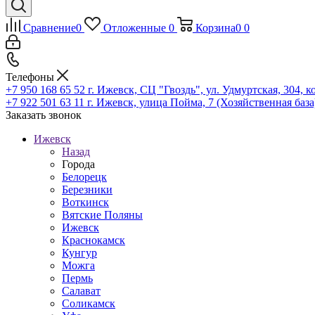
Сравнение
0
Отложенные
0
Корзина
0
0
Телефоны
+7 950 168 65 52
г. Ижевск, СЦ "Гвоздь", ул. Удмуртская, 304, к
+7 922 501 63 11
г. Ижевск, улица Пойма, 7 (Хозяйственная база
Заказать звонок
Ижевск
Назад
Города
Белорецк
Березники
Воткинск
Вятские Поляны
Ижевск
Краснокамск
Кунгур
Можга
Пермь
Салават
Соликамск