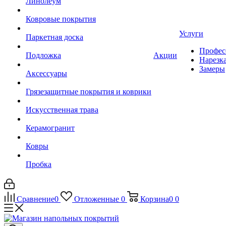
Линолеум
Ковровые покрытия
Услуги
Паркетная доска
Профес
Подложка
Акции
Нарезк
Замеры
Аксессуары
Грязезащитные покрытия и коврики
Искусственная трава
Керамогранит
Ковры
Пробка
Сравнение
0
Отложенные
0
Корзина
0
0