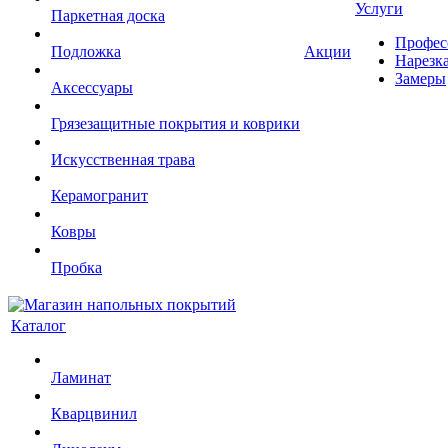
Услуги
Паркетная доска
Профес
Подложка
Акции
Нарезк
Замеры
Аксессуары
Грязезащитные покрытия и коврики
Искусственная трава
Керамогранит
Ковры
Пробка
Каталог
Ламинат
Кварцвинил