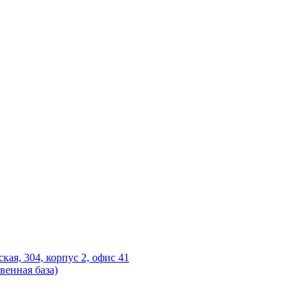
ская, 304, корпус 2, офис 41
венная база)