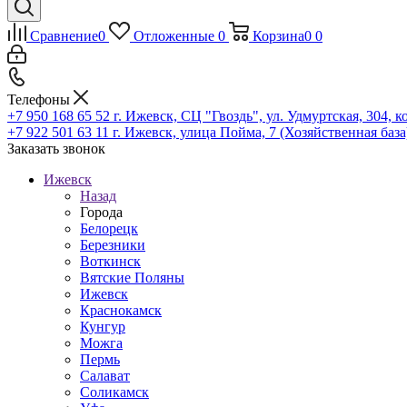
Сравнение
0
Отложенные
0
Корзина
0
0
Телефоны
+7 950 168 65 52
г. Ижевск, СЦ "Гвоздь", ул. Удмуртская, 304, к
+7 922 501 63 11
г. Ижевск, улица Пойма, 7 (Хозяйственная база
Заказать звонок
Ижевск
Назад
Города
Белорецк
Березники
Воткинск
Вятские Поляны
Ижевск
Краснокамск
Кунгур
Можга
Пермь
Салават
Соликамск