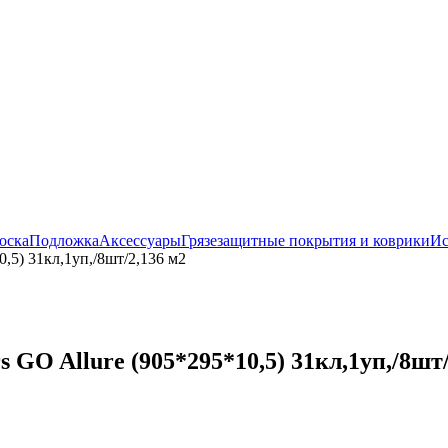
оска
Подложка
Аксессуары
Грязезащитные покрытия и коврики
Ис
,5) 31кл,1уп,/8шт/2,136 м2
GO Allure (905*295*10,5) 31кл,1уп,/8шт/