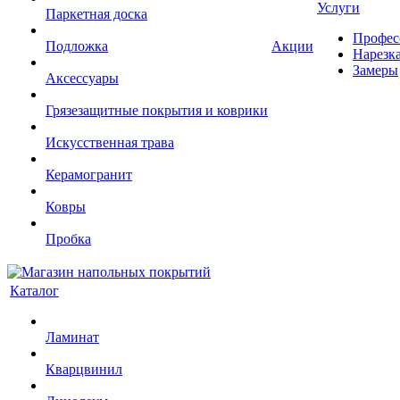
Услуги
Паркетная доска
Профес
Подложка
Акции
Нарезк
Замеры
Аксессуары
Грязезащитные покрытия и коврики
Искусственная трава
Керамогранит
Ковры
Пробка
Каталог
Ламинат
Кварцвинил