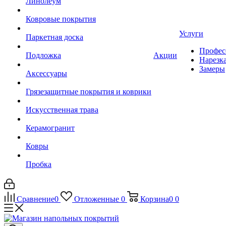
Линолеум
Ковровые покрытия
Услуги
Паркетная доска
Профес
Подложка
Акции
Нарезк
Замеры
Аксессуары
Грязезащитные покрытия и коврики
Искусственная трава
Керамогранит
Ковры
Пробка
Сравнение
0
Отложенные
0
Корзина
0
0