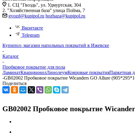
1. СЦ "Гвоздь", ул. Удмуртская, 304
2. "Хозяйственная база" улица Пойма, 7
gvozd@kupipol.ru
hozbaza@kupipol.ru
Вконтакте
Telegram
Купипол- магазин напольных покрытий в Ижевске
-
Каталог
-
Пробковое покрытие для пола
Ламинат
Кварцвинил
Линолеум
Ковровые покрытия
Паркетная д
-
GB02002 Пробковое покрытие Wicanders GO Allure (905*295*10
Поделиться
GB02002 Пробковое покрытие Wicanders 