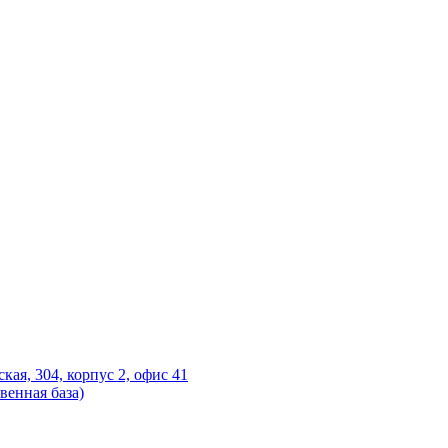
ская, 304, корпус 2, офис 41
венная база)