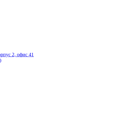
орпус 2, офис 41
)