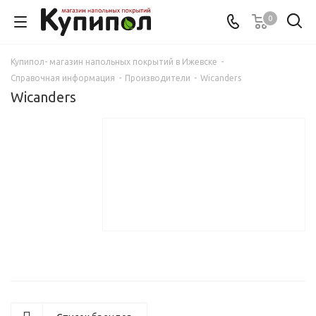
0
Купипол- магазин напольных покрытий в Ижевске
-
Справочная информация
-
Производители
-
Wicanders
Wicanders