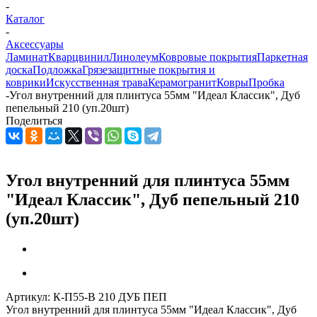
-
Каталог
-
Аксессуары
Ламинат
Кварцвинил
Линолеум
Ковровые покрытия
Паркетная
доска
Подложка
Грязезащитные покрытия и
коврики
Искусственная трава
Керамогранит
Ковры
Пробка
-
Угол внутренний для плинтуса 55мм "Идеал Классик", Дуб
пепельный 210 (уп.20шт)
Поделиться
Угол внутренний для плинтуса 55мм
"Идеал Классик", Дуб пепельный 210
(уп.20шт)
Артикул:
К-П55-В 210 ДУБ ПЕП
Угол внутренний для плинтуса 55мм "Идеал Классик", Дуб