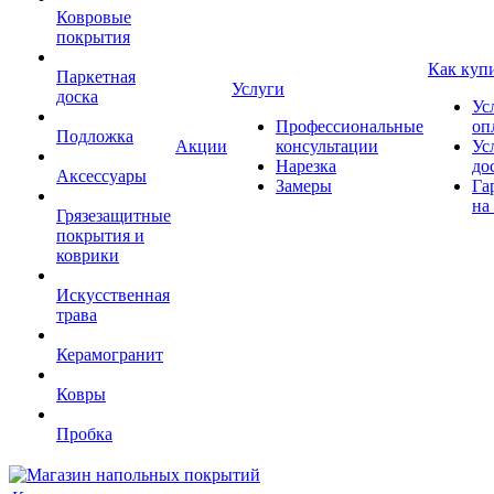
Ковровые
покрытия
Как куп
Паркетная
Услуги
доска
Ус
Профессиональные
оп
Подложка
Акции
консультации
Ус
Нарезка
до
Аксессуары
Замеры
Га
на
Грязезащитные
покрытия и
коврики
Искусственная
трава
Керамогранит
Ковры
Пробка