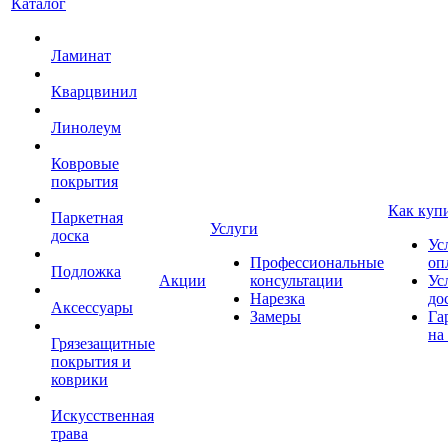
Каталог
Ламинат
Кварцвинил
Линолеум
Ковровые
покрытия
Как куп
Паркетная
Услуги
доска
Ус
Профессиональные
оп
Подложка
Акции
консультации
Ус
Нарезка
до
Аксессуары
Замеры
Га
на
Грязезащитные
покрытия и
коврики
Искусственная
трава