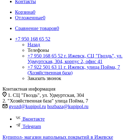
Контакты
Корзина
0
Отложенные
0
Сравнение товаров
0
+7 950 168 65 52
Назад
Телефоны
+7 950 168 65 52
г. Ижевск, СЦ "Гвоздь", ул.
Удмуртская, 304, корпус 2, офис 41
+7 922 501 63 11
г. Ижевск, улица Пойма, 7
(Хозяйственная база)
Заказать звонок
Контактная информация
1. СЦ "Гвоздь", ул. Удмуртская, 304
2. "Хозяйственная база" улица Пойма, 7
gvozd@kupipol.ru
hozbaza@kupipol.ru
Вконтакте
Telegram
Купипол- магазин напольных покрытий в Ижевске