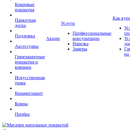
Ковровые
покрытия
Как куп
Паркетная
Услуги
доска
Ус
Профессиональные
оп
Подложка
Акции
консультации
Ус
Нарезка
до
Аксессуары
Замеры
Га
на
Грязезащитные
покрытия и
коврики
Искусственная
трава
Керамогранит
Ковры
Пробка