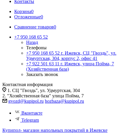
Контакты
Корзина
0
Отложенные
0
Сравнение товаров
0
+7 950 168 65 52
Назад
Телефоны
+7 950 168 65 52
г. Ижевск, СЦ "Гвоздь", ул.
Удмуртская, 304, корпус 2, офис 41
+7 922 501 63 11
г. Ижевск, улица Пойма, 7
(Хозяйственная база)
Заказать звонок
Контактная информация
1. СЦ "Гвоздь", ул. Удмуртская, 304
2. "Хозяйственная база" улица Пойма, 7
gvozd@kupipol.ru
hozbaza@kupipol.ru
Вконтакте
Telegram
Купипол- магазин напольных покрытий в Ижевске