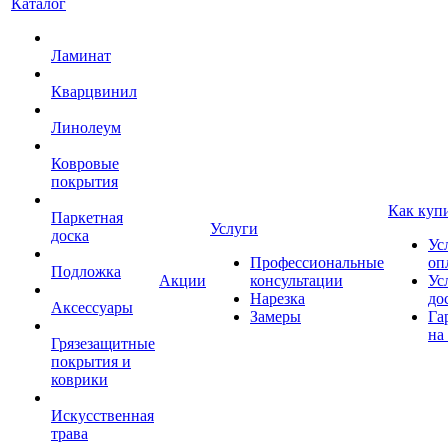
Каталог
Ламинат
Кварцвинил
Линолеум
Ковровые
покрытия
Как куп
Паркетная
Услуги
доска
Ус
Профессиональные
оп
Подложка
Акции
консультации
Ус
Нарезка
до
Аксессуары
Замеры
Га
на
Грязезащитные
покрытия и
коврики
Искусственная
трава