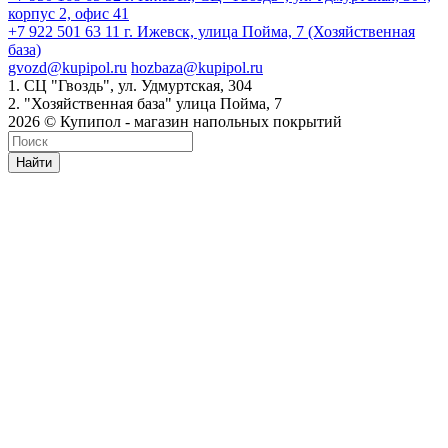
корпус 2, офис 41
+7 922 501 63 11
г. Ижевск, улица Пойма, 7 (Хозяйственная
база)
gvozd@kupipol.ru
hozbaza@kupipol.ru
1. СЦ "Гвоздь", ул. Удмуртская, 304
2. "Хозяйственная база" улица Пойма, 7
2026 © Купипол - магазин напольных покрытий
Найти