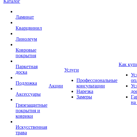
Каталог
Ламинат
Кварцвинил
Линолеум
Ковровые
покрытия
Как куп
Паркетная
Услуги
доска
Ус
Профессиональные
оп
Подложка
Акции
консультации
Ус
Нарезка
до
Аксессуары
Замеры
Га
на
Грязезащитные
покрытия и
коврики
Искусственная
трава