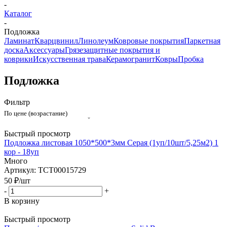
-
Каталог
-
Подложка
Ламинат
Кварцвинил
Линолеум
Ковровые покрытия
Паркетная
доска
Аксессуары
Грязезащитные покрытия и
коврики
Искусственная трава
Керамогранит
Ковры
Пробка
Подложка
Фильтр
По цене (возрастание)
Быстрый просмотр
Подложка листовая 1050*500*3мм Серая (1уп/10шт/5,25м2) 1
кор - 18уп
Много
Артикул: ТСТ00015729
50
₽
/шт
-
+
В корзину
Быстрый просмотр