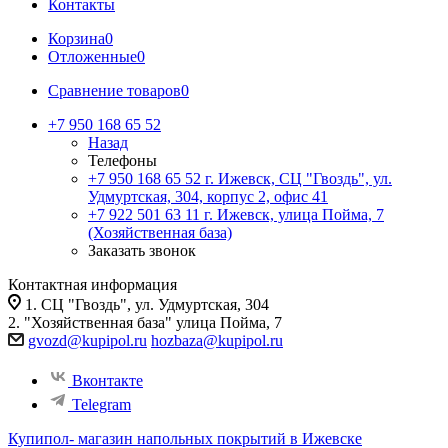
Контакты
Корзина
0
Отложенные
0
Сравнение товаров
0
+7 950 168 65 52
Назад
Телефоны
+7 950 168 65 52
г. Ижевск, СЦ "Гвоздь", ул.
Удмуртская, 304, корпус 2, офис 41
+7 922 501 63 11
г. Ижевск, улица Пойма, 7
(Хозяйственная база)
Заказать звонок
Контактная информация
1. СЦ "Гвоздь", ул. Удмуртская, 304
2. "Хозяйственная база" улица Пойма, 7
gvozd@kupipol.ru
hozbaza@kupipol.ru
Вконтакте
Telegram
Купипол- магазин напольных покрытий в Ижевске