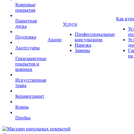
Ковровые
покрытия
Как куп
Паркетная
Услуги
доска
Ус
Профессиональные
оп
Подложка
Акции
консультации
Ус
Нарезка
до
Аксессуары
Замеры
Га
на
Грязезащитные
покрытия и
коврики
Искусственная
трава
Керамогранит
Ковры
Пробка