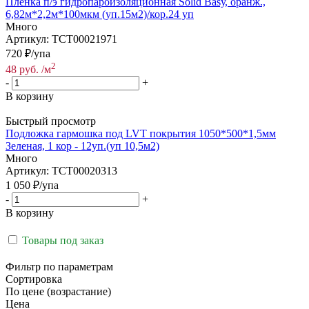
Пленка п/э гидропароизоляционная Solid Basу, оранж.,
6,82м*2,2м*100мкм (уп.15м2)/кор.24 уп
Много
Артикул: ТСТ00021971
720
₽
/упа
2
48
руб.
/м
-
+
В корзину
Быстрый просмотр
Подложка гармошка под LVT покрытия 1050*500*1,5мм
Зеленая, 1 кор - 12уп.(уп 10,5м2)
Много
Артикул: ТСТ00020313
1 050
₽
/упа
-
+
В корзину
Товары под заказ
Фильтр по параметрам
Сортировка
По цене (возрастание)
Цена